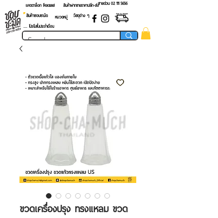
สายด่วน 02 ​111 5656
แคตตาล็อก โหลดเลย!
สินค้าฝากขายราคาปลีก-ส่ง
สินค้าชอบชะมัด
วัสดุต่าง ๆ
หมวดหมู่
.... โปรโมชั่นประจำเดือน
ขวดเครื่องปรุง ทรงแหลม ขวด