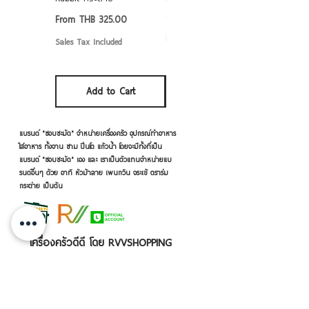
6/7/8/9 นิ้ว
Sale Price
From
THB 325.00
Sale Price
From
THB 50.00
Sales Tax Included
Sales Tax Included
Add to Cart
Add to Cart
แบรนด์ "ชอบชะมัด" จำหน่ายเครื่องครัว อุปกรณ์ทำอาหาร
ใส่อาหาร ทั้งจาน ชาม ปิ่นโต แก้วน้ำ โดยจะมีทั้งที่เป็น
แบรนด์ "ชอบชะมัด" เอง และ เราเป็นตัวแทนจำหน่ายแบ
รนด์อื่นๆ ด้วย อาทิ หัวม้าลาย เพนกวิน จระเข้ ตราร่ม
กระต่าย เป็นต้น
เครื่องครัวดีดี โดย RVVSHOPPING
สินค้าฝากขายตามยี่ห้อ ปลีก-ส่ง Click เลย