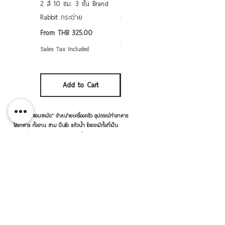
2 สี 10 ซม. 3 ชั้น Brand
grade ลายดอก คละลาย
Rabbit กระต่าย
Rabbit กระต่าย ตั้งไฟได้
6/7/8/9 นิ้ว
Sale Price
From
THB 325.00
Sale Price
From
THB 50.00
Sales Tax Included
Sales Tax Included
Add to Cart
Add to Cart
แบรนด์ "ชอบชะมัด" จำหน่ายเครื่องครัว อุปกรณ์ทำอาหาร
ใส่อาหาร ทั้งจาน ชาม ปิ่นโต แก้วน้ำ โดยจะมีทั้งที่เป็น
แบรนด์ "ชอบชะมัด" เอง และ เราเป็นตัวแทนจำหน่ายแบ
รนด์อื่นๆ ด้วย อาทิ หัวม้าลาย เพนกวิน จระเข้ ตราร่ม
กระต่าย เป็นต้น
เครื่องครัวดีดี โดย RVVSHOPPING
สินค้าฝากขายตามยี่ห้อ ปลีก-ส่ง Click เลย