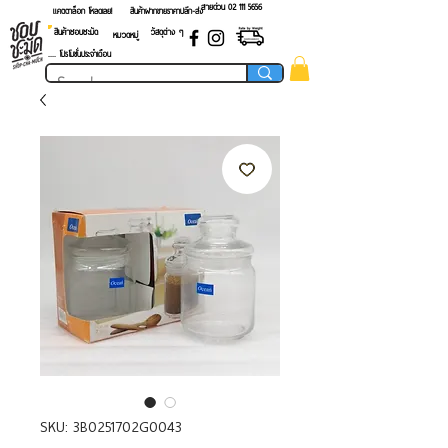
สายด่วน 02 ​111 5656
แคตตาล็อก โหลดเลย!
สินค้าฝากขายราคาปลีก-ส่ง
สินค้าชอบชะมัด
วัสดุต่าง ๆ
หมวดหมู่
.... โปรโมชั่นประจำเดือน
SKU: 3B0251702G0043