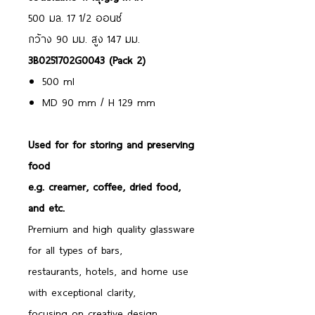
500 มล. 17 1/2 ออนซ์
กว้าง 90 มม. สูง 147 มม.
3B0251702G0043 (Pack 2)
500 ml
MD 90 mm / H 129 mm
Used for for storing and preserving
food
e.g. creamer, coffee, dried food,
and etc.
Premium and high quality glassware
for all types of bars,
restaurants, hotels, and home use
with exceptional clarity,
focusing on creative design,