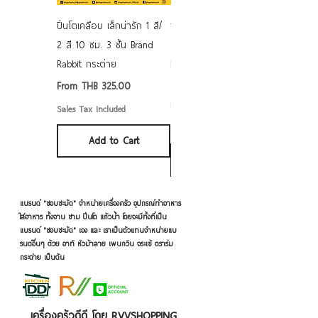
ปิ่นโตเคลือบ เล็กน่ารัก 1 สี/
ชามเคลือบ Enamel Food
2 สี 10 ซม. 3 ชั้น Brand
grade ลายดอก คละลาย
Rabbit กระต่าย
Rabbit กระต่าย ตั้งไฟได้
6/7/8/9 นิ้ว
Sale Price
From
THB 325.00
Sale Price
From
THB 50.00
Sales Tax Included
Sales Tax Included
Add to Cart
Add to Cart
แบรนด์ "ชอบชะมัด" จำหน่ายเครื่องครัว อุปกรณ์ทำอาหาร
ใส่อาหาร ทั้งจาน ชาม ปิ่นโต แก้วน้ำ โดยจะมีทั้งที่เป็น
แบรนด์ "ชอบชะมัด" เอง และ เราเป็นตัวแทนจำหน่ายแบ
รนด์อื่นๆ ด้วย อาทิ หัวม้าลาย เพนกวิน จระเข้ ตราร่ม
กระต่าย เป็นต้น
เครื่องครัวดีดี โดย RVVSHOPPING