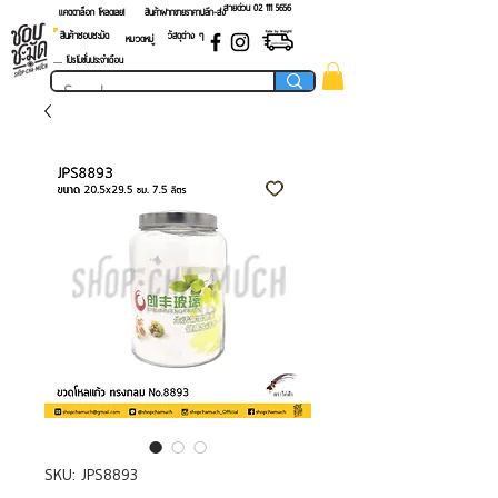
สายด่วน 02 ​111 5656
แคตตาล็อก โหลดเลย!
สินค้าฝากขายราคาปลีก-ส่ง
สินค้าชอบชะมัด
วัสดุต่าง ๆ
หมวดหมู่
.... โปรโมชั่นประจำเดือน
SKU: JPS8893