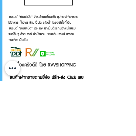
แบรนด์ "ชอบชะมัด" จำหน่ายเครื่องครัว อุปกรณ์ทำอาหาร
ใส่อาหาร ทั้งจาน ชาม ปิ่นโต แก้วน้ำ โดยจะมีทั้งที่เป็น
แบรนด์ "ชอบชะมัด" เอง และ เราเป็นตัวแทนจำหน่ายแบ
รนด์อื่นๆ ด้วย อาทิ หัวม้าลาย เพนกวิน จระเข้ ตราร่ม
กระต่าย เป็นต้น
เครื่องครัวดีดี โดย RVVSHOPPING
สินค้าฝากขายตามยี่ห้อ ปลีก-ส่ง Click เลย