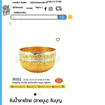
สายด่วน 02 ​111 5656
แคตตาล็อก โหลดเลย!
สินค้าฝากขายราคาปลีก-ส่ง
สินค้าชอบชะมัด
วัสดุต่าง ๆ
หมวดหมู่
.... โปรโมชั่นประจำเดือน
ขันน้ำลายไทย (ลายนูน) ขันบุญ