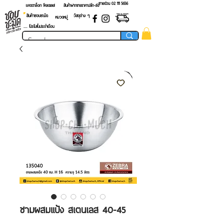
สายด่วน 02 ​111 5656
แคตตาล็อก โหลดเลย!
สินค้าฝากขายราคาปลีก-ส่ง
สินค้าชอบชะมัด
วัสดุต่าง ๆ
หมวดหมู่
.... โปรโมชั่นประจำเดือน
ชามผสมแป้ง สเตนเลส 40-45