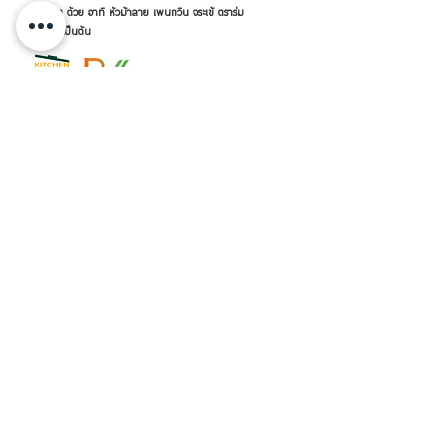
รนด์อื่นๆ ด้วย อาทิ หัวม้าลาย เพนกวิน จระเข้ ตราร่ม
กระต่าย เป็นต้น
เครื่องครัวดีดี โดย RVVSHOPPING
สินค้าฝากขายตามยี่ห้อ ปลีก-ส่ง Click เลย