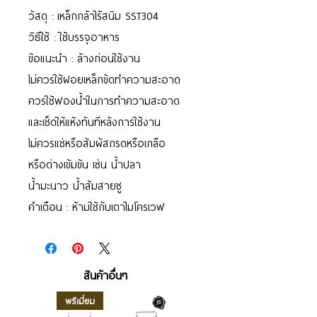
วัสดุ : เหล็กกล้าไร้สนิม SST304
วิธีใช้ : ใช้บรรจุอาหาร
ข้อแนะนำ : ล้างก่อนใช้งาน
ไม่ควรใช้ฝอยเหล็กขัดทำความสะอาด
ควรใช้ฟองน้ำในการทำความสะอาด
และเช็ดให้แห้งทันทีหลังการใช้งาน
ไม่ควรแช่หรือสัมผัสกรดหรือเกลือ
หรือด่างเข้มข้น เช่น น้ำปลา
น้ำมะนาว น้ำส้มสายชู
คำเตือน : ห้ามใช้กับเตาไมโครเวฟ
สินค้าอื่นๆ
พรีเมี่ยม