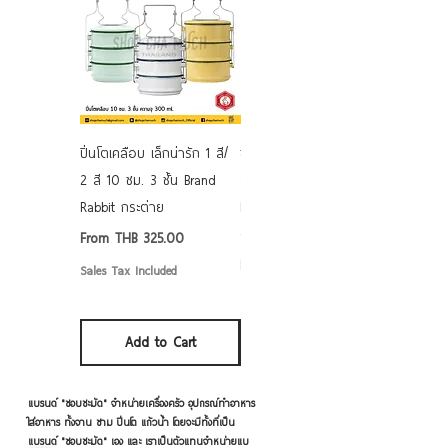
ปิ่นโตเคลือบ เล็กน่ารัก 1 สี/
ชามเคลือบ Enamel Food
2 สี 10 ซม. 3 ชั้น Brand
grade ลายดอก คละลาย
Rabbit กระต่าย
Rabbit กระต่าย ตั้งไฟได้
6/7/8/9 นิ้ว
Sale Price
From
THB 325.00
Sale Price
From
THB 50.00
Sales Tax Included
Sales Tax Included
Add to Cart
Add to Cart
แบรนด์ "ชอบชะมัด" จำหน่ายเครื่องครัว อุปกรณ์ทำอาหาร
ใส่อาหาร ทั้งจาน ชาม ปิ่นโต แก้วน้ำ โดยจะมีทั้งที่เป็น
แบรนด์ "ชอบชะมัด" เอง และ เราเป็นตัวแทนจำหน่ายแบ