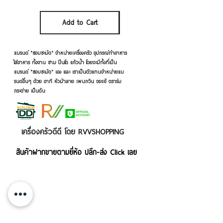
Sales Tax Included
Add to Cart
Add to Cart
แบรนด์ "ชอบชะมัด" จำหน่ายเครื่องครัว อุปกรณ์ทำอาหาร
ใส่อาหาร ทั้งจาน ชาม ปิ่นโต แก้วน้ำ โดยจะมีทั้งที่เป็น
แบรนด์ "ชอบชะมัด" เอง และ เราเป็นตัวแทนจำหน่ายแบ
รนด์อื่นๆ ด้วย อาทิ หัวม้าลาย เพนกวิน จระเข้ ตราร่ม
กระต่าย เป็นต้น
เครื่องครัวดีดี โดย RVVSHOPPING
สินค้าฝากขายตามยี่ห้อ ปลีก-ส่ง Click เลย