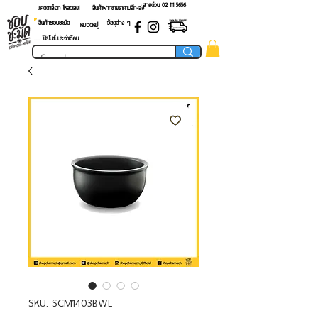
สายด่วน 02 ​111 5656
แคตตาล็อก โหลดเลย!
สินค้าฝากขายราคาปลีก-ส่ง
สินค้าชอบชะมัด
วัสดุต่าง ๆ
หมวดหมู่
.... โปรโมชั่นประจำเดือน
SKU: SCM1403BWL