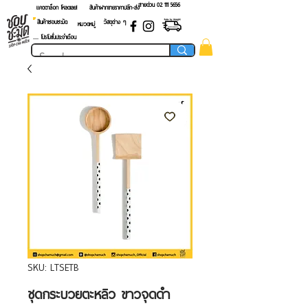
สายด่วน 02 ​111 5656
แคตตาล็อก โหลดเลย!
สินค้าฝากขายราคาปลีก-ส่ง
สินค้าชอบชะมัด
วัสดุต่าง ๆ
หมวดหมู่
.... โปรโมชั่นประจำเดือน
SKU: LTSETB
ชุดกระบวยตะหลิว ขาวจุดดำ