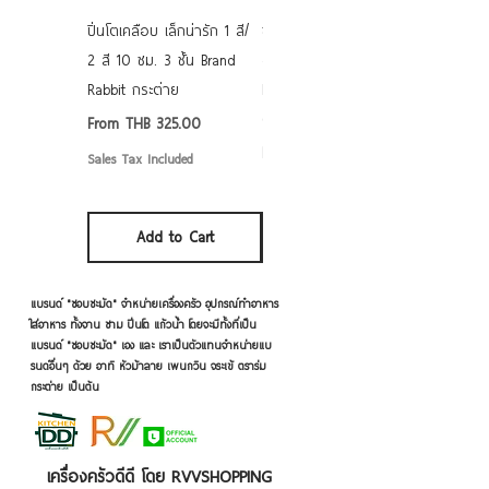
ปิ่นโตเคลือบ เล็กน่ารัก 1 สี/
ชามเคลือบ Enamel Food
2 สี 10 ซม. 3 ชั้น Brand
grade ลายดอก คละลาย
Rabbit กระต่าย
Rabbit กระต่าย ตั้งไฟได้
6/7/8/9 นิ้ว
Sale Price
From
THB 325.00
Sale Price
From
THB 50.00
Sales Tax Included
Sales Tax Included
Add to Cart
Add to Cart
แบรนด์ "ชอบชะมัด" จำหน่ายเครื่องครัว อุปกรณ์ทำอาหาร
ใส่อาหาร ทั้งจาน ชาม ปิ่นโต แก้วน้ำ โดยจะมีทั้งที่เป็น
แบรนด์ "ชอบชะมัด" เอง และ เราเป็นตัวแทนจำหน่ายแบ
รนด์อื่นๆ ด้วย อาทิ หัวม้าลาย เพนกวิน จระเข้ ตราร่ม
กระต่าย เป็นต้น
เครื่องครัวดีดี โดย RVVSHOPPING