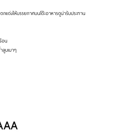
ือตกแต่งให้บรรยกาศบนโต๊ะอาหารดูน่ารับประทาน
ร้อน
้ำลูบเบาๆ