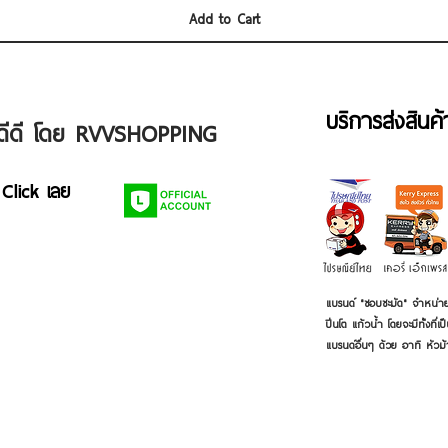
Add to Cart
บริการส่งสินค
ัวดีดี โดย RVVSHOPPING
 Click เลย
แบรนด์ "ชอบชะมัด" จำหน่าย
ปิ่นโต แก้วน้ำ โดยจะมีทั้งท
แบรนด์อื่นๆ ด้วย อาทิ หัวม