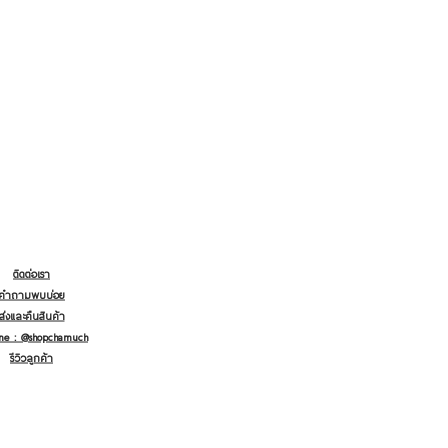
ติดต่อเรา
คำถามพบบ่อย
ส่งและคืนสินค้า
ine : @shopchamuch
รีวิวลูกค้า