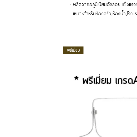
- ผลิตจากอลูมิเนียมอัลลอย แข็งแร
- เหมาะสำหรับห้องครัว,ห้องน้ำ,โรง
พรีเมี่ยม