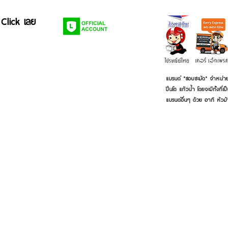
 Click เลย
แบรนด์ "ชอบชะมัด" จำหน่าย
ปิ่นโต แก้วน้ำ โดยจะมีทั้งท
แบรนด์อื่นๆ ด้วย อาทิ หัวม