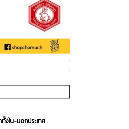
ชามเคลือบ Enamel Food grade ลายดอ
Sale Price
From
THB 50.00
Sales Tax Included
้าทั้งใน-นอกประเทศ