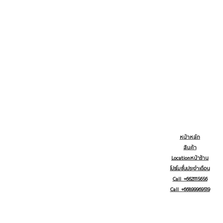
หน้าหลัก
สินค้า
Locationหน้าร้าน
โปรโมชั่นประจำเดือน
Call +6621115656
Call +66899969519