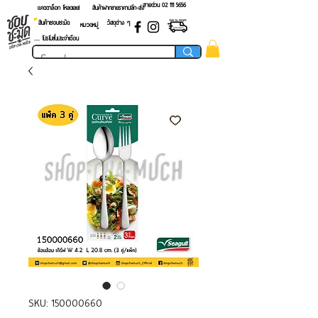
สายด่วน 02 ​111 5656
แคตตาล็อก โหลดเลย!
สินค้าฝากขายราคาปลีก-ส่ง
สินค้าชอบชะมัด
วัสดุต่าง ๆ
หมวดหมู่
.... โปรโมชั่นประจำเดือน
SKU: 150000660