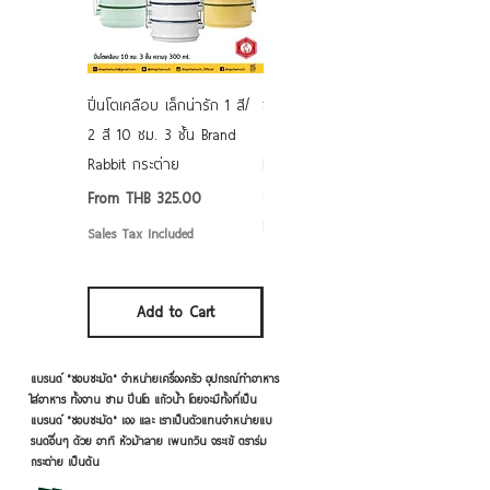
ปิ่นโตเคลือบ เล็กน่ารัก 1 สี/
ชามเคลือบ Enamel Food
2 สี 10 ซม. 3 ชั้น Brand
grade ลายดอก คละลาย
Rabbit กระต่าย
Rabbit กระต่าย ตั้งไฟได้
6/7/8/9 นิ้ว
Sale Price
From
THB 325.00
Sale Price
From
THB 50.00
Sales Tax Included
Sales Tax Included
Add to Cart
Add to Cart
แบรนด์ "ชอบชะมัด" จำหน่ายเครื่องครัว อุปกรณ์ทำอาหาร
ใส่อาหาร ทั้งจาน ชาม ปิ่นโต แก้วน้ำ โดยจะมีทั้งที่เป็น
แบรนด์ "ชอบชะมัด" เอง และ เราเป็นตัวแทนจำหน่ายแบ
รนด์อื่นๆ ด้วย อาทิ หัวม้าลาย เพนกวิน จระเข้ ตราร่ม
กระต่าย เป็นต้น