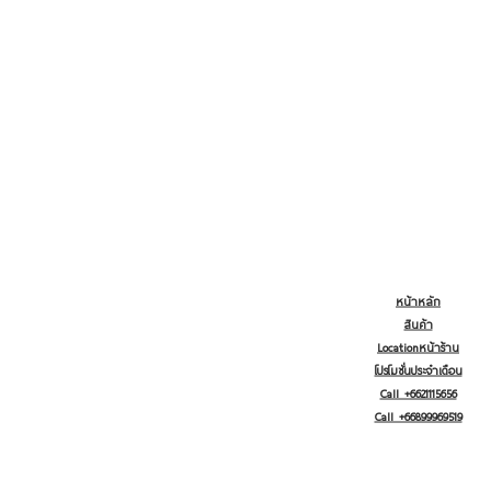
หน้าหลัก
สินค้า
Locationหน้าร้าน
โปรโมชั่นประจำเดือน
Call +6621115656
Call +66899969519