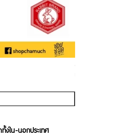
ชามเคลือบ Enamel Food grade ลายดอ
Sale Price
From
THB 50.00
Sales Tax Included
้าทั้งใน-นอกประเทศ