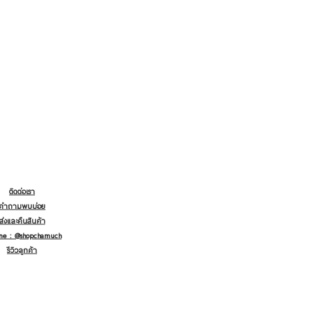
ติดต่อเรา
คำถามพบบ่อย
ส่งและคืนสินค้า
ine : @shopchamuch
รีวิวลูกค้า