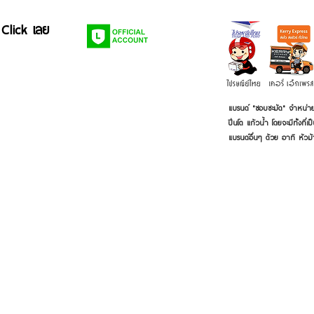
 Click เลย
แบรนด์ "ชอบชะมัด" จำหน่าย
ปิ่นโต แก้วน้ำ โดยจะมีทั้งท
แบรนด์อื่นๆ ด้วย อาทิ หัวม