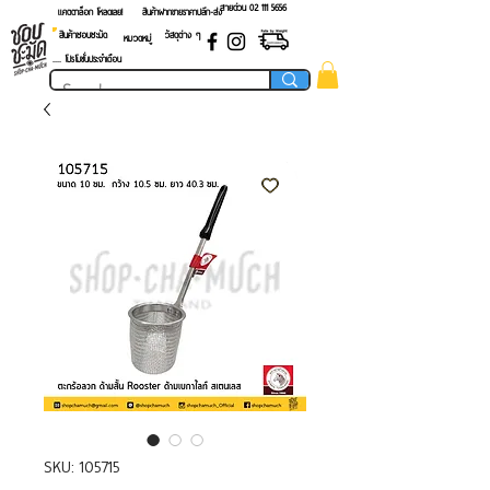
สายด่วน 02 ​111 5656
แคตตาล็อก โหลดเลย!
สินค้าฝากขายราคาปลีก-ส่ง
สินค้าชอบชะมัด
วัสดุต่าง ๆ
หมวดหมู่
.... โปรโมชั่นประจำเดือน
SKU: 105715