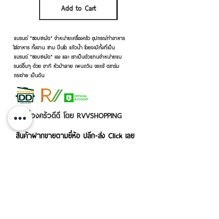
Add to Cart
Add to Cart
แบรนด์ "ชอบชะมัด" จำหน่ายเครื่องครัว อุปกรณ์ทำอาหาร
ใส่อาหาร ทั้งจาน ชาม ปิ่นโต แก้วน้ำ โดยจะมีทั้งที่เป็น
แบรนด์ "ชอบชะมัด" เอง และ เราเป็นตัวแทนจำหน่ายแบ
รนด์อื่นๆ ด้วย อาทิ หัวม้าลาย เพนกวิน จระเข้ ตราร่ม
กระต่าย เป็นต้น
เครื่องครัวดีดี โดย RVVSHOPPING
สินค้าฝากขายตามยี่ห้อ ปลีก-ส่ง Click เลย