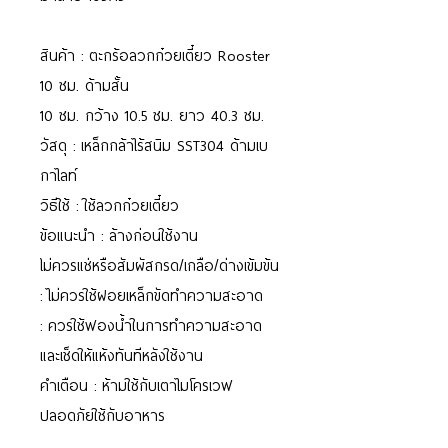
สินค้า : ตะกร้อลวกก๋วยเตี๋ยว Rooster
10 ซม. ด้ามสั้น
10 ซม. กว้าง 10.5 ซม. ยาว 40.3 ซม.
วัสดุ : เหล็กกล้าไร้สนิม SST304 ด้ามเบ
กาไลท์
วิธีใช้ : ใช้ลวกก๋วยเตี๋ยว
ข้อแนะนำ : ล้างก่อนใช้งาน
ไม่ควรแช่หรือสัมผัสกรด/เกลือ/ด่างเข้มข้น
: ไม่ควรใช้ฝอยเหล็กขัดทำความสะอาด
: ควรใช้ฟองน้ำในการทำความสะอาด
และเช็ดให้แห้งทันทีหลังใช้งาน
คำเตือน : ห้ามใช้กับเตาไมโครเวฟ
ปลอดภัยใช้กับอาหาร