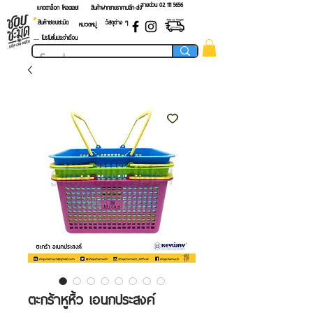
สายด่วน 02 ​111 5656
แคตตาล็อก โหลดเลย!
สินค้าฝากขายราคาปลีก-ส่ง
สินค้าชอบชะมัด
วัสดุต่าง ๆ
หมวดหมู่
.... โปรโมชั่นประจำเดือน
ตะกร้าหูหิ้ว เอนกประสงค์