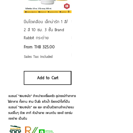
ปิ่นโตเคลือบ เล็กน่ารัก 1 สี/
ชามเคลือบ Enamel Food
2 สี 10 ซม. 3 ชั้น Brand
grade ลายดอก คละลาย
Rabbit กระต่าย
Rabbit กระต่าย ตั้งไฟได้
6/7/8/9 นิ้ว
Sale Price
From
THB 325.00
Sale Price
From
THB 50.00
Sales Tax Included
Sales Tax Included
Add to Cart
Add to Cart
แบรนด์ "ชอบชะมัด" จำหน่ายเครื่องครัว อุปกรณ์ทำอาหาร
ใส่อาหาร ทั้งจาน ชาม ปิ่นโต แก้วน้ำ โดยจะมีทั้งที่เป็น
แบรนด์ "ชอบชะมัด" เอง และ เราเป็นตัวแทนจำหน่ายแบ
รนด์อื่นๆ ด้วย อาทิ หัวม้าลาย เพนกวิน จระเข้ ตราร่ม
กระต่าย เป็นต้น