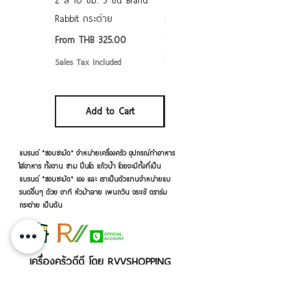
2 สี 10 ซม. 3 ชั้น Brand
grade ลายดอก คละลาย
Rabbit กระต่าย
Rabbit กระต่าย ตั้งไฟได้
6/7/8/9 นิ้ว
Sale Price
From
THB 325.00
Sale Price
From
THB 50.00
Sales Tax Included
Sales Tax Included
Add to Cart
Add to Cart
แบรนด์ "ชอบชะมัด" จำหน่ายเครื่องครัว อุปกรณ์ทำอาหาร
ใส่อาหาร ทั้งจาน ชาม ปิ่นโต แก้วน้ำ โดยจะมีทั้งที่เป็น
แบรนด์ "ชอบชะมัด" เอง และ เราเป็นตัวแทนจำหน่ายแบ
รนด์อื่นๆ ด้วย อาทิ หัวม้าลาย เพนกวิน จระเข้ ตราร่ม
กระต่าย เป็นต้น
เครื่องครัวดีดี โดย RVVSHOPPING
สินค้าฝากขายตามยี่ห้อ ปลีก-ส่ง Click เลย