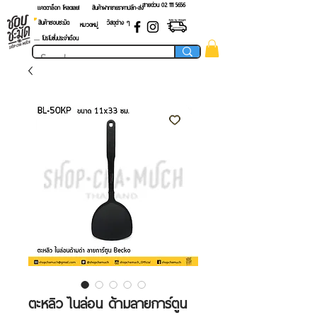
สายด่วน 02 ​111 5656
แคตตาล็อก โหลดเลย!
สินค้าฝากขายราคาปลีก-ส่ง
สินค้าชอบชะมัด
วัสดุต่าง ๆ
หมวดหมู่
.... โปรโมชั่นประจำเดือน
ตะหลิว ไนล่อน ด้ามลายการ์ตูน