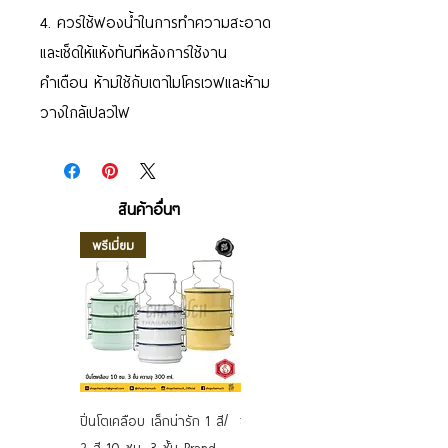
4. ควรใช้ฟองน้ำในการทำความสะอาด
และเช็ดให้แห้งทันทีหลังการใช้งาน
คำเตือน ห้ามใช้กับเตาไมโครเวฟและห้าม
วางใกล้เปลวไฟ
สินค้าอื่นๆ
พรีเมี่ยม
ปิ่นโตเคลือบ เล็กน่ารัก 1 สี/
ชามเคลือบ Enamel Food