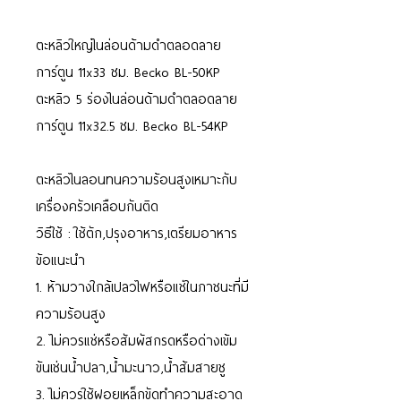
ตะหลิวใหญ่ไนล่อนด้ามดำตลอดลาย
การ์ตูน 11x33 ซม. Becko BL-50KP
ตะหลิว 5 ร่องไนล่อนด้ามดำตลอดลาย
การ์ตูน 11x32.5 ซม. Becko BL-54KP
ตะหลิวไนลอนทนความร้อนสูงเหมาะกับ
เครื่องครัวเคลือบกันติด
วิธีใช้ : ใช้ตัก,ปรุงอาหาร,เตรียมอาหาร
ข้อแนะนำ
1. ห้ามวางใกล้เปลวไฟหรือแช่ในภาชนะที่มี
ความร้อนสูง
2. ไม่ควรแช่หรือสัมผัสกรดหรือด่างเข้ม
ข้นเช่นน้ำปลา,น้ำมะนาว,น้ำส้มสายชู
3. ไม่ควรใช้ฝอยเหล็กขัดทำความสะอาด