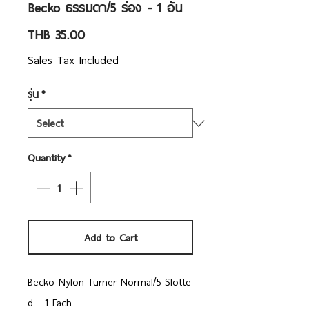
Becko ธรรมดา/5 ร่อง - 1 อัน
Price
THB 35.00
Sales Tax Included
รุ่น
*
Quantity
*
Add to Cart
Becko Nylon Turner Normal/5 Slotte
d - 1 Each