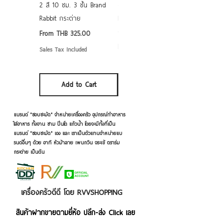
2 สี 10 ซม. 3 ชั้น Brand
grade ลายดอก คละลาย
Rabbit กระต่าย
Rabbit กระต่าย ตั้งไฟได้
6/7/8/9 นิ้ว
Sale Price
From
THB 325.00
Sale Price
From
THB 50.00
Sales Tax Included
Sales Tax Included
Add to Cart
Add to Cart
แบรนด์ "ชอบชะมัด" จำหน่ายเครื่องครัว อุปกรณ์ทำอาหาร
ใส่อาหาร ทั้งจาน ชาม ปิ่นโต แก้วน้ำ โดยจะมีทั้งที่เป็น
แบรนด์ "ชอบชะมัด" เอง และ เราเป็นตัวแทนจำหน่ายแบ
รนด์อื่นๆ ด้วย อาทิ หัวม้าลาย เพนกวิน จระเข้ ตราร่ม
กระต่าย เป็นต้น
เครื่องครัวดีดี โดย RVVSHOPPING
สินค้าฝากขายตามยี่ห้อ ปลีก-ส่ง Click เลย