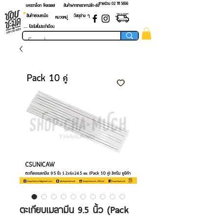
สายด่วน 02 ​111 5656
แคตตาล็อก โหลดเลย!
สินค้าฝากขายราคาปลีก-ส่ง
สินค้าชอบชะมัด
วัสดุต่าง ๆ
หมวดหมู่
.... โปรโมชั่นประจำเดือน
ตะเกียบเมลามีน 9.5 นิ้ว (Pack