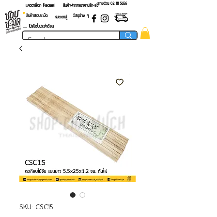
สายด่วน 02 ​111 5656
แคตตาล็อก โหลดเลย!
สินค้าฝากขายราคาปลีก-ส่ง
สินค้าชอบชะมัด
วัสดุต่าง ๆ
หมวดหมู่
.... โปรโมชั่นประจำเดือน
SKU: CSC15