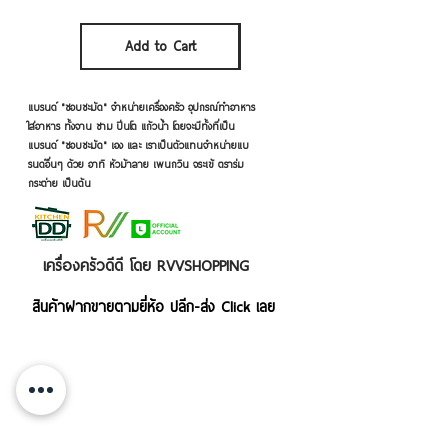
Sales Tax Included
Add to Cart
Add to Cart
แบรนด์ "ชอบชะมัด" จำหน่ายเครื่องครัว อุปกรณ์ทำอาหาร
ใส่อาหาร ทั้งจาน ชาม ปิ่นโต แก้วน้ำ โดยจะมีทั้งที่เป็น
แบรนด์ "ชอบชะมัด" เอง และ เราเป็นตัวแทนจำหน่ายแบ
รนด์อื่นๆ ด้วย อาทิ หัวม้าลาย เพนกวิน จระเข้ ตราร่ม
กระต่าย เป็นต้น
เครื่องครัวดีดี โดย RVVSHOPPING
สินค้าฝากขายตามยี่ห้อ ปลีก-ส่ง Click เลย