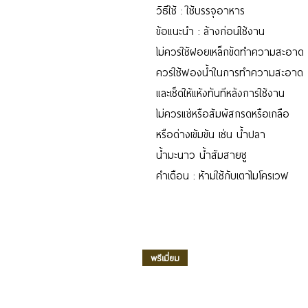
วิธีใช้ : ใช้บรรจุอาหาร
ข้อแนะนำ : ล้างก่อนใช้งาน
ไม่ควรใช้ฝอยเหล็กขัดทำความสะอาด
ควรใช้ฟองน้ำในการทำความสะอาด
และเช็ดให้แห้งทันทีหลังการใช้งาน
ไม่ควรแช่หรือสัมผัสกรดหรือเกลือ
หรือด่างเข้มข้น เช่น น้ำปลา
น้ำมะนาว น้ำส้มสายชู
คำเตือน : ห้ามใช้กับเตาไมโครเวฟ
พรีเมี่ยม