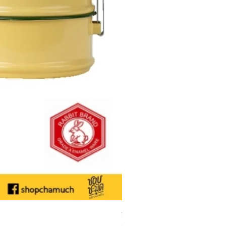
ชามเคลือบ Enamel Food grade ลายดอ