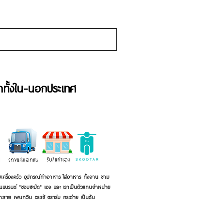
Sale Price
From
THB 50.00
Sales Tax Included
้าทั้งใน-นอกประเทศ
เครื่องครัว อุปกรณ์ทำอาหาร ใส่อาหาร ทั้งจาน ชาม
ี่เป็นแบรนด์ "ชอบชะมัด" เอง และ เราเป็นตัวแทนจำหน่าย
้าลาย เพนกวิน จระเข้ ตราร่ม กระต่าย เป็นต้น