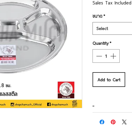
Pri
Sales Tax Included
ขนาด
*
Select
Quantity
*
Add to Cart