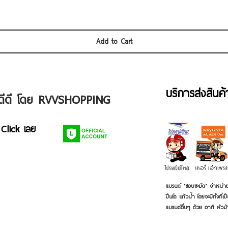
Add to Cart
บริการส่งสินค
ัวดีดี โดย RVVSHOPPING
 Click เลย
แบรนด์ "ชอบชะมัด" จำหน่าย
ปิ่นโต แก้วน้ำ โดยจะมีทั้งท
แบรนด์อื่นๆ ด้วย อาทิ หัวม