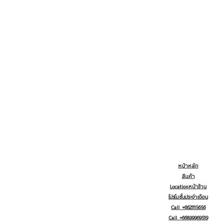
หน้าหลัก
สินค้า
Locationหน้าร้าน
โปรโมชั่นประจำเดือน
Call +6621115656
Call +66899969519