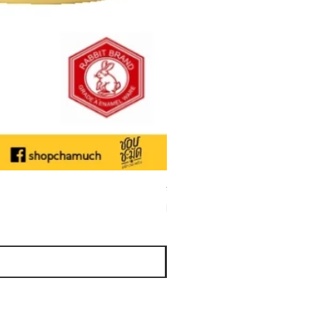
ชามเคลือบ Enamel Food grade ลายดอ
Sale Price
From
THB 50.00
Sales Tax Included