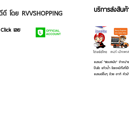
บริการส่งสินค
ัวดีดี โดย RVVSHOPPING
 Click เลย
แบรนด์ "ชอบชะมัด" จำหน่าย
ปิ่นโต แก้วน้ำ โดยจะมีทั้งท
แบรนด์อื่นๆ ด้วย อาทิ หัวม