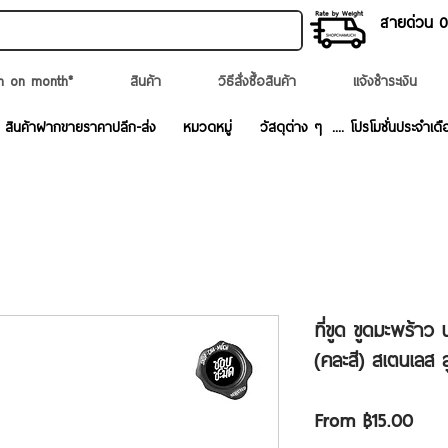
สายด่วน 02
n on month*
สินค้า
วิธีสั่งซื้อสินค้า
แจ้งชำระเงิน
สินค้าฝากขายราคาปลีก-ส่ง
หมวดหมู่
วัสดุต่าง ๆ
.... โปรโมชั่นประจำเดื
ที่ขูด ขูดมะพร้า
(คละสี) สเตนเลส 
Sale
From
฿15.00