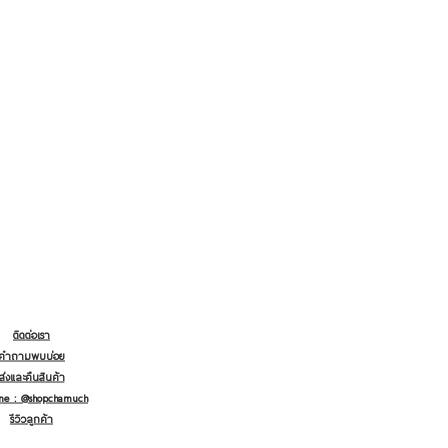
ติดต่อเรา
คำถามพบบ่อย
ส่งและคืนสินค้า
ine : @shopchamuch
รีวิวลูกค้า