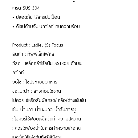
เกรด SUS 304
• ปลอดภัย ไร้สารปนเปื้อน
• ดีไซน์ด้ามจับเบกาไลท์ ทนความร้อน
Product : Ladle, (S) Focus
สินค้า : ทัพพีเล็กโฟกัส
วัสดุ : เหล็กกล้าไร้สนิม SST304 ด้ามเบ
กาไลท์
วิธีใช้ : ใช้ประกอบอาหาร
ข้อแนะนำ : ล้างก่อนใช้งาน
ไม่ควรแช่หรือสัมผัสกรด/เกลือ/ด่างเข้มข้น
เช่น น้ำปลา น้ำมะนาว น้ำส้มสายชู
: ไม่ควรใช้ฝอยเหล็กขัดทำความสะอาด
: ควรใช้ฟองน้ำในการทำความสะอาด
และเช็ดให้แห้งทันทีหลังใช้งาน