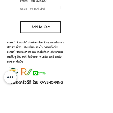
Sale Price
From
THB 325.00
Sale Price
From
THB 50.00
Sales Tax Included
Sales Tax Included
Add to Cart
Add to Cart
แบรนด์ "ชอบชะมัด" จำหน่ายเครื่องครัว อุปกรณ์ทำอาหาร
ใส่อาหาร ทั้งจาน ชาม ปิ่นโต แก้วน้ำ โดยจะมีทั้งที่เป็น
แบรนด์ "ชอบชะมัด" เอง และ เราเป็นตัวแทนจำหน่ายแบ
รนด์อื่นๆ ด้วย อาทิ หัวม้าลาย เพนกวิน จระเข้ ตราร่ม
กระต่าย เป็นต้น
เครื่องครัวดีดี โดย RVVSHOPPING
สินค้าฝากขายตามยี่ห้อ ปลีก-ส่ง Click เลย