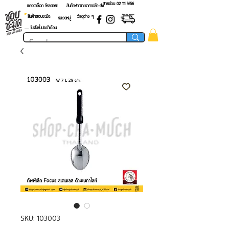
สายด่วน 02 ​111 5656
แคตตาล็อก โหลดเลย!
สินค้าฝากขายราคาปลีก-ส่ง
สินค้าชอบชะมัด
วัสดุต่าง ๆ
หมวดหมู่
.... โปรโมชั่นประจำเดือน
SKU: 103003