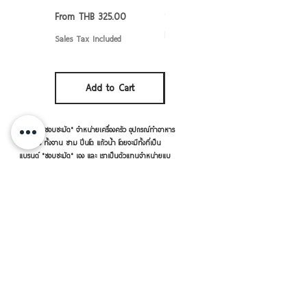
applied as a coating. The coating is
6/7/8/9 นิ้ว
Sale Price
From
THB 325.00
thougt the process of heat treatment
Sale Price
From
THB 50.00
Sales Tax Included
at high temperature more than 600
Sales Tax Included
degree Celsius. Their surface as glass
coating on the top that prevents them
Add to Cart
Add to Cart
from corroding or reacting with the
food being cooked in them. And
แบรนด์ "ชอบชะมัด" จำหน่ายเครื่องครัว อุปกรณ์ทำอาหาร
guarantee as food grade
ใส่อาหาร ทั้งจาน ชาม ปิ่นโต แก้วน้ำ โดยจะมีทั้งที่เป็น
该材料是厚的钢以及涂料安全
แบรนด์ "ชอบชะมัด" เอง และ เราเป็นตัวแทนจำหน่ายแบ
รนด์อื่นๆ ด้วย อาทิ หัวม้าลาย เพนกวิน จระเข้ ตราร่ม
porcelain玻璃，瓷器涂布有
กระต่าย เป็นต้น
食品级烘烤过程 随着高温超过
600度。
表面是象表面上的玻璃涂层
เครื่องครัวดีดี โดย RVVSHOPPING
试。这是耐酸 ， 碱 ,煮时间长
为好。
สินค้าฝากขายตามยี่ห้อ ปลีก-ส่ง Click เลย
但要先放下食物或液体。
对身体健康好, 是没有危险