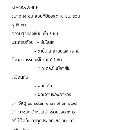
BLACK&WHITE
ขนาด 14 ซม ส่วนที่ป่องสุด 16 ซม. รวม
หู 18 ซม.
ความสูงของชั้นปิ่นโต 5 ซม.
ประกอบด้วย • ชั้นปิ่นโต
• ขาปิ่นโต สแตนเลส (ผ่าน
ขั้นตอนกรรมวิธีโบราณ) 1 ชุด
ขาแต่ละชิ้นมีลายไม่
เหมือนกัน
• ฝาปิ่นโต
• ฝา/จานรองอาหาร
✅ วัสดุ porcelain enamel on steel
✅ ภาชนะ สำหรับใส่ หรือปรุงอาหาร
✅ ใช้ได้กับเตาทุกประเภท ยกเว้น เตา
induction