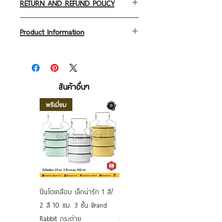
RETURN AND REFUND POLICY
I’m a return and refund policy. I’m a
Product Information
great place to let your customers
know what to do in case they are
วัสดุปิ่นโต/ Material of Tiffin or food
dissatisfied with their purchase. Having
carrier
a straightforward refund or exchange
วัสดุ เป็นเหล็กหนาอย่างดี เคลือบสีที่
สินค้าอื่นๆ
policy is a great way to build trust
ปลอดภัย เคลือบด้วยแก้ว porcelain เป็น
and reassure your customers that they
พรีเมี่ยม
food-grade ผ่านกรรมวิธีอบ ด้วยความ
can buy with confidence.
ร้อนสูง มากกว่า 600 องศา
ผิวเป็นเหมือนเคลือบแก้วบนพื้นผิวอีกที ซึ่งมี
คุณสมบัติ ทนต่อกรดด่าง การต้มเป็นเวลา
นานๆได้ดี แต่ต้องมีอาหารหรือของเหลวใน
ภาชนะนั้นๆ ดีต่อสุขภาพร่างกายไม่เป็น
อันตราย
ปิ่นโตเคลือบ เล็กน่ารัก 1 สี/
ชามเคลือบ Enamel Food
Pots,pans,Tiffin made of materials, such
2 สี 10 ซม. 3 ชั้น Brand
grade ลายดอก คละลาย
steel have had porcelain enamel
Rabbit กระต่าย
Rabbit กระต่าย ตั้งไฟได้