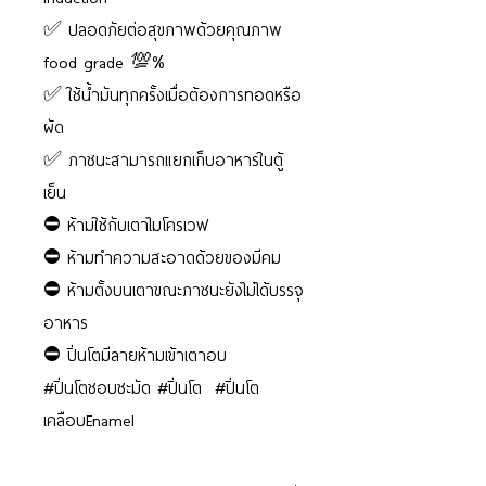
✅ ปลอดภัยต่อสุขภาพด้วยคุณภาพ
food grade 💯%
✅ ใช้น้ำมันทุกครั้งเมื่อต้องการทอดหรือ
ผัด
✅ ภาชนะสามารถแยกเก็บอาหารในตู้
เย็น
⛔️ ห้ามใช้กับเตาไมโครเวฟ
⛔️ ห้ามทำความสะอาดด้วยของมีคม
⛔️ ห้ามตั้งบนเตาขณะภาชนะยังไม่ได้บรรจุ
อาหาร
⛔️ ปิ่นโตมีลายห้ามเข้าเตาอบ
#ปิ่นโตชอบชะมัด #ปิ่นโต #ปิ่นโต
เคลือบEnamel