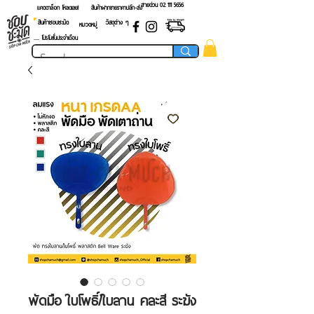
สายด่วน 02 ​111 5656
แคตตาล็อก โหลดเลย!
สินค้าฝากขายราคาปลีก-ส่ง
สินค้าชอบชะมัด
วัสดุต่าง ๆ
หมวดหมู่
.... โปรโมชั่นประจำเดือน
พัดมือ ใบโพธิ์/ใบลาน คละสี ระฆัง