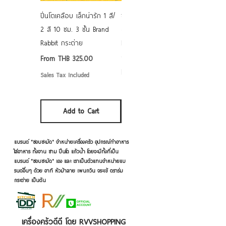
ปิ่นโตเคลือบ เล็กน่ารัก 1 สี/
ชามเคลือบ Enamel Food
2 สี 10 ซม. 3 ชั้น Brand
grade ลายดอก คละลาย
Rabbit กระต่าย
Rabbit กระต่าย ตั้งไฟได้
6/7/8/9 นิ้ว
Sale Price
From
THB 325.00
Sale Price
From
THB 50.00
Sales Tax Included
Sales Tax Included
Add to Cart
Add to Cart
แบรนด์ "ชอบชะมัด" จำหน่ายเครื่องครัว อุปกรณ์ทำอาหาร
ใส่อาหาร ทั้งจาน ชาม ปิ่นโต แก้วน้ำ โดยจะมีทั้งที่เป็น
แบรนด์ "ชอบชะมัด" เอง และ เราเป็นตัวแทนจำหน่ายแบ
รนด์อื่นๆ ด้วย อาทิ หัวม้าลาย เพนกวิน จระเข้ ตราร่ม
กระต่าย เป็นต้น
เครื่องครัวดีดี โดย RVVSHOPPING