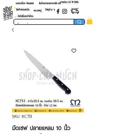
สายด่วน 02 ​111 5656
แคตตาล็อก โหลดเลย!
สินค้าฝากขายราคาปลีก-ส่ง
สินค้าชอบชะมัด
วัสดุต่าง ๆ
หมวดหมู่
.... โปรโมชั่นประจำเดือน
SKU: KC751
มีดเชฟ ปลายแหลม 10 นิ้ว