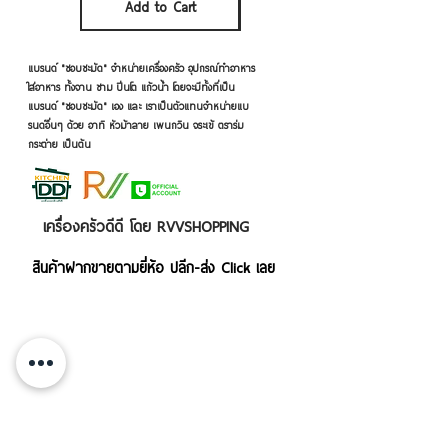
Add to Cart
Add to Cart
แบรนด์ "ชอบชะมัด" จำหน่ายเครื่องครัว อุปกรณ์ทำอาหาร
ใส่อาหาร ทั้งจาน ชาม ปิ่นโต แก้วน้ำ โดยจะมีทั้งที่เป็น
แบรนด์ "ชอบชะมัด" เอง และ เราเป็นตัวแทนจำหน่ายแบ
รนด์อื่นๆ ด้วย อาทิ หัวม้าลาย เพนกวิน จระเข้ ตราร่ม
กระต่าย เป็นต้น
เครื่องครัวดีดี โดย RVVSHOPPING
สินค้าฝากขายตามยี่ห้อ ปลีก-ส่ง Click เลย