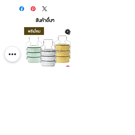
สินค้าอื่นๆ
พรีเมี่ยม
ปิ่นโตเคลือบ เล็กน่ารัก 1 สี/
ชามเคลือบ Enamel Food
2 สี 10 ซม. 3 ชั้น Brand
grade ลายดอก คละลาย
Rabbit กระต่าย
Rabbit กระต่าย ตั้งไฟได้
6/7/8/9 นิ้ว
Sale Price
From
THB 325.00
Sale Price
From
THB 50.00
Sales Tax Included
Sales Tax Included