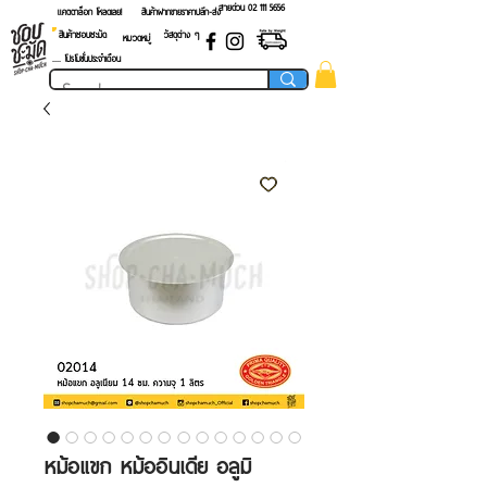
สายด่วน 02 ​111 5656
แคตตาล็อก โหลดเลย!
สินค้าฝากขายราคาปลีก-ส่ง
สินค้าชอบชะมัด
วัสดุต่าง ๆ
หมวดหมู่
.... โปรโมชั่นประจำเดือน
หม้อแขก หม้ออินเดีย อลูมิ