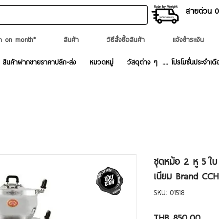
สายด่วน 02
n on month*
สินค้า
วิธีสั่งซื้อสินค้า
แจ้งชำระเงิน
สินค้าฝากขายราคาปลีก-ส่ง
หมวดหมู่
วัสดุต่าง ๆ
.... โปรโมชั่นประจำเดื
ชุดหม้อ 2 หู 5 ใ
เนียม Brand CCH 
SKU: 01518
Price
THB 850.00