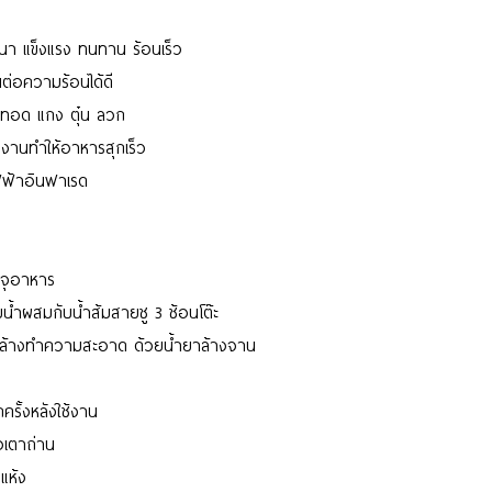
หนา แข็งแรง ทนทาน ร้อนเร็ว
นต่อความร้อนได้ดี
 ทอด แกง ตุ๋น ลวก
งานทำให้อาหารสุกเร็ว
ไฟฟ้าอินฟาเรด
รจุอาหาร
มน้ำผสมกับน้ำส้มสายชู 3 ช้อนโต๊ะ
จึงล้างทำความสะอาด ด้วยน้ำยาล้างจาน
ครั้งหลังใช้งาน
อเตาถ่าน
ำแห้ง