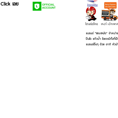
 Click เลย
แบรนด์ "ชอบชะมัด" จำหน่าย
ปิ่นโต แก้วน้ำ โดยจะมีทั้งท
แบรนด์อื่นๆ ด้วย อาทิ หัวม