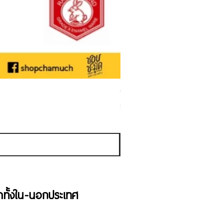
ชามเคลือบ Enamel Food grade ลายดอ
Sale Price
From
THB 50.00
Sales Tax Included
้าทั้งใน-นอกประเทศ