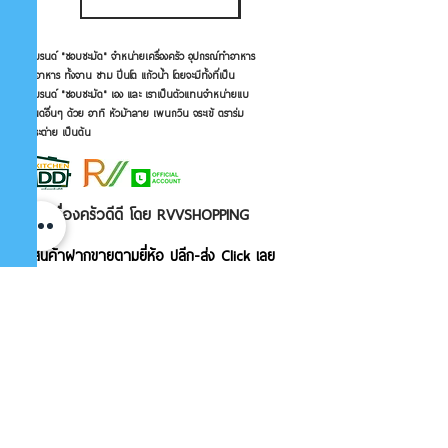
แบรนด์ "ชอบชะมัด" จำหน่ายเครื่องครัว อุปกรณ์ทำอาหาร
ใส่อาหาร ทั้งจาน ชาม ปิ่นโต แก้วน้ำ โดยจะมีทั้งที่เป็น
แบรนด์ "ชอบชะมัด" เอง และ เราเป็นตัวแทนจำหน่ายแบ
รนด์อื่นๆ ด้วย อาทิ หัวม้าลาย เพนกวิน จระเข้ ตราร่ม
กระต่าย เป็นต้น
เครื่องครัวดีดี โดย RVVSHOPPING
สินค้าฝากขายตามยี่ห้อ ปลีก-ส่ง Click เลย