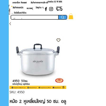
สายด่วน 02 ​111 5656
แคตตาล็อก โหลดเลย!
สินค้าฝากขายราคาปลีก-ส่ง
สินค้าชอบชะมัด
วัสดุต่าง ๆ
หมวดหมู่
.... โปรโมชั่นประจำเดือน
SKU: 4950
หม้อ 2 หูเหลี่ยมใหญ่ 50 ซม. อลู