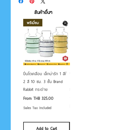
สินค้าที่ทางร้านจัดส่งให้ทางสาย @ id line:
@shopchamuchหรือช่องทางinbox
สินค้าอื่นๆ
facebook fanpage: Shopchamuch โดย
พรีเมี่ยม
ไม่มีค่าใช้จ่ายการส่งสินค้า(ถ้าสินค้ามีน้ำหนัก
เกิน 2 กก.)ระยะเวลาการจัดส่ง 5-7 วันโดย
ทางเราจะแจ้งให้ทราบล่วงหน้าแต่ถ้าต้องการ
ข้อมูลเพิ่มเติมกรุณาเยี่ยมชม
ที่shopchamuch@gmail.comหรือสายด่วน
ที่เบอร์089-9969519 นโยบายการเปลี่ยนคืน
สินค้าการจัดส่งสินค้าให้ถูกต้องตามที่ลูกค้า
ปิ่นโตเคลือบ เล็กน่ารัก 1 สี/
ชามเคลือบ Enamel Food
ต้องการ 7 วันหลังจากได้รับสินค้าพร้อมกับ
2 สี 10 ซม. 3 ชั้น Brand
grade ลายดอก คละลาย
การจัดส่งสินค้าให้ตรงกับความต้องการของ
Rabbit กระต่าย
Rabbit กระต่าย ตั้งไฟได้
ลูกค้า ทางเราจะทำการส่งสินค้าใหม่ ๆ ให้เร็ว
6/7/8/9 นิ้ว
Sale Price
From
THB 325.00
ที่สุด
Sale Price
From
THB 50.00
Sales Tax Included
Sales Tax Included
Add to Cart
Add to Cart