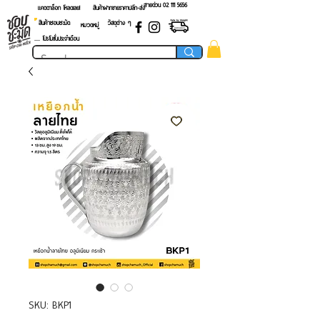
สายด่วน 02 ​111 5656
แคตตาล็อก โหลดเลย!
สินค้าฝากขายราคาปลีก-ส่ง
สินค้าชอบชะมัด
วัสดุต่าง ๆ
หมวดหมู่
.... โปรโมชั่นประจำเดือน
SKU: BKP1