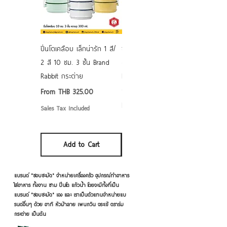
ปิ่นโตเคลือบ เล็กน่ารัก 1 สี/
ชามเคลือบ Enamel Food
2 สี 10 ซม. 3 ชั้น Brand
grade ลายดอก คละลาย
Rabbit กระต่าย
Rabbit กระต่าย ตั้งไฟได้
6/7/8/9 นิ้ว
Sale Price
From
THB 325.00
Sale Price
From
THB 50.00
Sales Tax Included
Sales Tax Included
Add to Cart
Add to Cart
แบรนด์ "ชอบชะมัด" จำหน่ายเครื่องครัว อุปกรณ์ทำอาหาร
ใส่อาหาร ทั้งจาน ชาม ปิ่นโต แก้วน้ำ โดยจะมีทั้งที่เป็น
แบรนด์ "ชอบชะมัด" เอง และ เราเป็นตัวแทนจำหน่ายแบ
รนด์อื่นๆ ด้วย อาทิ หัวม้าลาย เพนกวิน จระเข้ ตราร่ม
กระต่าย เป็นต้น