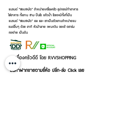
แบรนด์ "ชอบชะมัด" จำหน่ายเครื่องครัว อุปกรณ์ทำอาหาร
ใส่อาหาร ทั้งจาน ชาม ปิ่นโต แก้วน้ำ โดยจะมีทั้งที่เป็น
แบรนด์ "ชอบชะมัด" เอง และ เราเป็นตัวแทนจำหน่ายแบ
รนด์อื่นๆ ด้วย อาทิ หัวม้าลาย เพนกวิน จระเข้ ตราร่ม
กระต่าย เป็นต้น
เครื่องครัวดีดี โดย RVVSHOPPING
สินค้าฝากขายตามยี่ห้อ ปลีก-ส่ง Click เลย