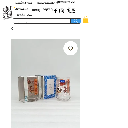
สายด่วน 02 ​111 5656
แคตตาล็อก โหลดเลย!
สินค้าฝากขายราคาปลีก-ส่ง
สินค้าชอบชะมัด
วัสดุต่าง ๆ
หมวดหมู่
.... โปรโมชั่นประจำเดือน