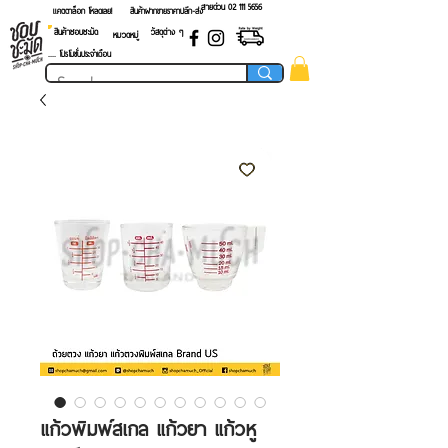
สายด่วน 02 ​111 5656
แคตตาล็อก โหลดเลย!
สินค้าฝากขายราคาปลีก-ส่ง
สินค้าชอบชะมัด
วัสดุต่าง ๆ
หมวดหมู่
.... โปรโมชั่นประจำเดือน
แก้วพิมพ์สเกล แก้วยา แก้วหู