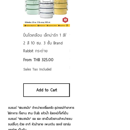
ปิ่นโตเคลือบ เล็กน่ารัก 1 สี/
ชามเคลือบ Enamel Food
2 สี 10 ซม. 3 ชั้น Brand
grade ลายดอก คละลาย
Rabbit กระต่าย
Rabbit กระต่าย ตั้งไฟได้
6/7/8/9 นิ้ว
Sale Price
From
THB 325.00
Sale Price
From
THB 50.00
Sales Tax Included
Sales Tax Included
Add to Cart
Add to Cart
แบรนด์ "ชอบชะมัด" จำหน่ายเครื่องครัว อุปกรณ์ทำอาหาร
ใส่อาหาร ทั้งจาน ชาม ปิ่นโต แก้วน้ำ โดยจะมีทั้งที่เป็น
แบรนด์ "ชอบชะมัด" เอง และ เราเป็นตัวแทนจำหน่ายแบ
รนด์อื่นๆ ด้วย อาทิ หัวม้าลาย เพนกวิน จระเข้ ตราร่ม
กระต่าย เป็นต้น