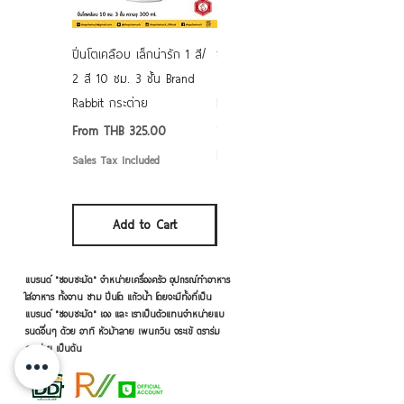
ปิ่นโตเคลือบ เล็กน่ารัก 1 สี/
ชามเคลือบ Enamel Food
2 สี 10 ซม. 3 ชั้น Brand
grade ลายดอก คละลาย
Rabbit กระต่าย
Rabbit กระต่าย ตั้งไฟได้
6/7/8/9 นิ้ว
Sale Price
From
THB 325.00
Sale Price
From
THB 50.00
Sales Tax Included
Sales Tax Included
Add to Cart
Add to Cart
แบรนด์ "ชอบชะมัด" จำหน่ายเครื่องครัว อุปกรณ์ทำอาหาร
ใส่อาหาร ทั้งจาน ชาม ปิ่นโต แก้วน้ำ โดยจะมีทั้งที่เป็น
แบรนด์ "ชอบชะมัด" เอง และ เราเป็นตัวแทนจำหน่ายแบ
รนด์อื่นๆ ด้วย อาทิ หัวม้าลาย เพนกวิน จระเข้ ตราร่ม
กระต่าย เป็นต้น