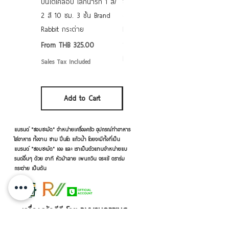
ปิ่นโตเคลือบ เล็กน่ารัก 1 สี/
ชามเคลือบ Enamel Food
2 สี 10 ซม. 3 ชั้น Brand
grade ลายดอก คละลาย
Rabbit กระต่าย
Rabbit กระต่าย ตั้งไฟได้
6/7/8/9 นิ้ว
Sale Price
From
THB 325.00
Sale Price
From
THB 50.00
Sales Tax Included
Sales Tax Included
Add to Cart
Add to Cart
แบรนด์ "ชอบชะมัด" จำหน่ายเครื่องครัว อุปกรณ์ทำอาหาร
ใส่อาหาร ทั้งจาน ชาม ปิ่นโต แก้วน้ำ โดยจะมีทั้งที่เป็น
แบรนด์ "ชอบชะมัด" เอง และ เราเป็นตัวแทนจำหน่ายแบ
รนด์อื่นๆ ด้วย อาทิ หัวม้าลาย เพนกวิน จระเข้ ตราร่ม
กระต่าย เป็นต้น
เครื่องครัวดีดี โดย RVVSHOPPING