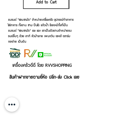
Add to Cart
Add to Cart
แบรนด์ "ชอบชะมัด" จำหน่ายเครื่องครัว อุปกรณ์ทำอาหาร
ใส่อาหาร ทั้งจาน ชาม ปิ่นโต แก้วน้ำ โดยจะมีทั้งที่เป็น
แบรนด์ "ชอบชะมัด" เอง และ เราเป็นตัวแทนจำหน่ายแบ
รนด์อื่นๆ ด้วย อาทิ หัวม้าลาย เพนกวิน จระเข้ ตราร่ม
กระต่าย เป็นต้น
เครื่องครัวดีดี โดย RVVSHOPPING
สินค้าฝากขายตามยี่ห้อ ปลีก-ส่ง Click เลย