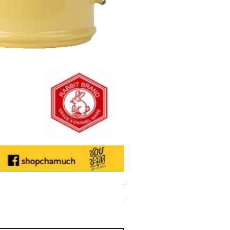
ชามเคลือบ Enamel Food grade ลายดอ
Sale Price
From
THB 50.00
Sales Tax Included