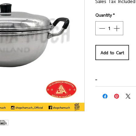
Sales Tax Included
Quantity
*
Add to Cart