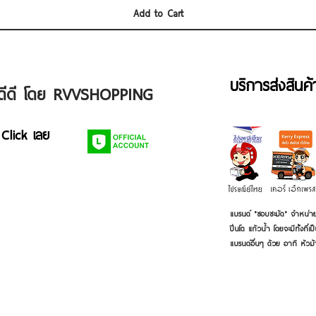
Add to Cart
บริการส่งสินค
ัวดีดี โดย RVVSHOPPING
 Click เลย
แบรนด์ "ชอบชะมัด" จำหน่าย
ปิ่นโต แก้วน้ำ โดยจะมีทั้งท
แบรนด์อื่นๆ ด้วย อาทิ หัวม