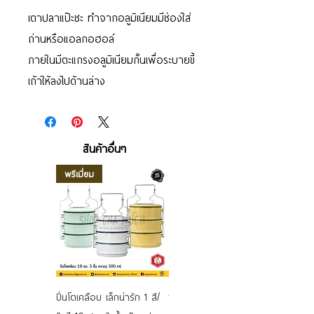
เตาปลาแป๊ะซะ ทำจากอลูมิเนียมมีช่องใส่
ถ่านหรือแอลกอฮอล์
ภายในมีตะแกรงอลูมิเนียมกั้นเพื่อระบายขี้
เถ้าให้ลงไปด้านล่าง
สินค้าอื่นๆ
พรีเมี่ยม
ปิ่นโตเคลือบ เล็กน่ารัก 1 สี/
ชามเคลือบ Enamel Food