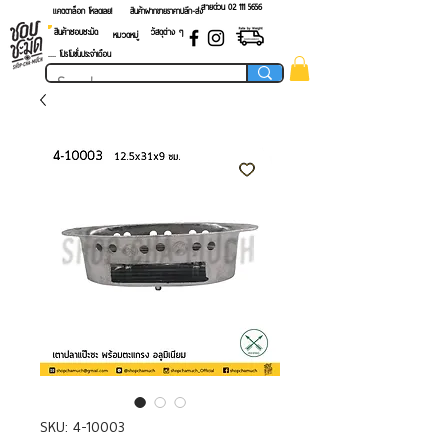
สายด่วน 02 ​111 5656
แคตตาล็อก โหลดเลย!
สินค้าฝากขายราคาปลีก-ส่ง
สินค้าชอบชะมัด
วัสดุต่าง ๆ
หมวดหมู่
.... โปรโมชั่นประจำเดือน
SKU: 4-10003