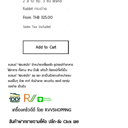
2 สี 10 ซม. 3 ชั้น Brand
grade ลายดอก คละลาย
Rabbit กระต่าย
Rabbit กระต่าย ตั้งไฟได้
6/7/8/9 นิ้ว
Sale Price
From
THB 325.00
Sale Price
From
THB 50.00
Sales Tax Included
Sales Tax Included
Add to Cart
Add to Cart
แบรนด์ "ชอบชะมัด" จำหน่ายเครื่องครัว อุปกรณ์ทำอาหาร
ใส่อาหาร ทั้งจาน ชาม ปิ่นโต แก้วน้ำ โดยจะมีทั้งที่เป็น
แบรนด์ "ชอบชะมัด" เอง และ เราเป็นตัวแทนจำหน่ายแบ
รนด์อื่นๆ ด้วย อาทิ หัวม้าลาย เพนกวิน จระเข้ ตราร่ม
กระต่าย เป็นต้น
เครื่องครัวดีดี โดย RVVSHOPPING
สินค้าฝากขายตามยี่ห้อ ปลีก-ส่ง Click เลย