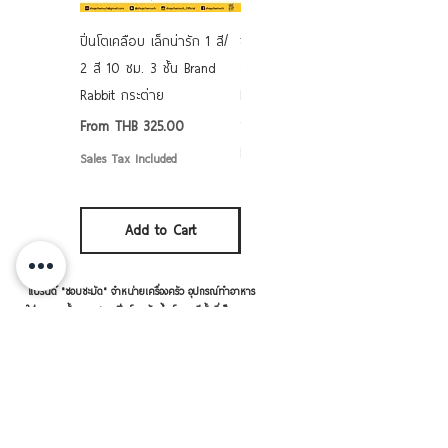
ปิ่นโตเคลือบ เล็กน่ารัก 1 สี/
ชามเคลือบ Enamel Food
2 สี 10 ซม. 3 ชั้น Brand
grade ลายดอก คละลาย
Rabbit กระต่าย
Rabbit กระต่าย ตั้งไฟได้
6/7/8/9 นิ้ว
Sale Price
From
THB 325.00
Sale Price
From
THB 50.00
Sales Tax Included
Sales Tax Included
Add to Cart
Add to Cart
แบรนด์ "ชอบชะมัด" จำหน่ายเครื่องครัว อุปกรณ์ทำอาหาร
ใส่อาหาร ทั้งจาน ชาม ปิ่นโต แก้วน้ำ โดยจะมีทั้งที่เป็น
แบรนด์ "ชอบชะมัด" เอง และ เราเป็นตัวแทนจำหน่ายแบ
รนด์อื่นๆ ด้วย อาทิ หัวม้าลาย เพนกวิน จระเข้ ตราร่ม
กระต่าย เป็นต้น