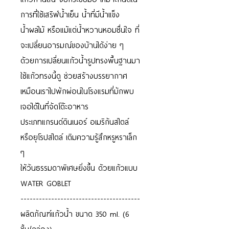
การที่ใช้เสริฟ์น้ำเย็น น้ำที่มีน้ำแข็ง
น้ำผลไม้ หรือแม้แต่น้ำหวานหอมชื่นใจ ที่
จะเปลี่ยนอารมณ์ของบ้านได้ง่าย ๆ
ด้วยการเปลี่ยนแก้วน้ำรูปทรงพื้นฐานมา
ใช้แก้วทรงนี้ดู ช่วยสร้างบรรยากาศ
เหมือนเราไปพักผ่อนในโรงแรมที่มักพบ
เจอได้ในที่จัดโต๊ะอาหาร
ประเภทแกรนด์ดินเนอร์ อเมริกันสไตล์
หรือยุโรปสไตล์ เติมความรู้สึกหรูหราเล็ก
ๆ
ให้วันธรรมดาพิเศษยิ่งขึ้น ด้วยแก้วแบบ
WATER GOBLET
---------------------------------------
ผลิตภัณฑ์แก้วน้ำ ขนาด 350 ml. (6