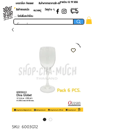
สายด่วน 02 ​111 5656
แคตตาล็อก โหลดเลย!
สินค้าฝากขายราคาปลีก-ส่ง
สินค้าชอบชะมัด
วัสดุต่าง ๆ
หมวดหมู่
.... โปรโมชั่นประจำเดือน
SKU: 6003G12