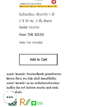
ปิ่นโตเคลือบ เล็กน่ารัก 1 สี/
ชามเคลือบ Enamel Food
2 สี 10 ซม. 3 ชั้น Brand
grade ลายดอก คละลาย
Rabbit กระต่าย
Rabbit กระต่าย ตั้งไฟได้
6/7/8/9 นิ้ว
Sale Price
From
THB 325.00
Sale Price
From
THB 50.00
Sales Tax Included
Sales Tax Included
Add to Cart
Add to Cart
แบรนด์ "ชอบชะมัด" จำหน่ายเครื่องครัว อุปกรณ์ทำอาหาร
ใส่อาหาร ทั้งจาน ชาม ปิ่นโต แก้วน้ำ โดยจะมีทั้งที่เป็น
แบรนด์ "ชอบชะมัด" เอง และ เราเป็นตัวแทนจำหน่ายแบ
รนด์อื่นๆ ด้วย อาทิ หัวม้าลาย เพนกวิน จระเข้ ตราร่ม
กระต่าย เป็นต้น