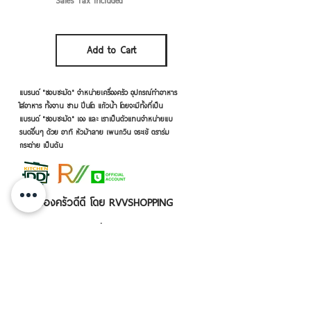
Sales Tax Included
Sales Tax Included
Add to Cart
Add to Cart
แบรนด์ "ชอบชะมัด" จำหน่ายเครื่องครัว อุปกรณ์ทำอาหาร
ใส่อาหาร ทั้งจาน ชาม ปิ่นโต แก้วน้ำ โดยจะมีทั้งที่เป็น
แบรนด์ "ชอบชะมัด" เอง และ เราเป็นตัวแทนจำหน่ายแบ
รนด์อื่นๆ ด้วย อาทิ หัวม้าลาย เพนกวิน จระเข้ ตราร่ม
กระต่าย เป็นต้น
เครื่องครัวดีดี โดย RVVSHOPPING
สินค้าฝากขายตามยี่ห้อ ปลีก-ส่ง Click เลย