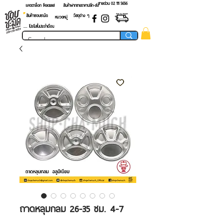
สายด่วน 02 ​111 5656
แคตตาล็อก โหลดเลย!
สินค้าฝากขายราคาปลีก-ส่ง
สินค้าชอบชะมัด
วัสดุต่าง ๆ
หมวดหมู่
.... โปรโมชั่นประจำเดือน
ถาดหลุมกลม 26-35 ซม. 4-7