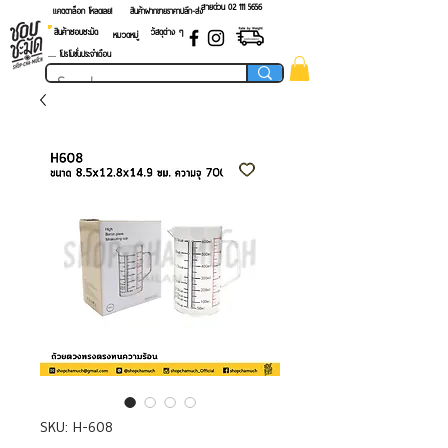
สายด่วน 02 ​111 5656
แคตตาล็อก โหลดเลย!
สินค้าฝากขายราคาปลีก-ส่ง
สินค้าชอบชะมัด
วัสดุต่าง ๆ
หมวดหมู่
.... โปรโมชั่นประจำเดือน
SKU: H-608