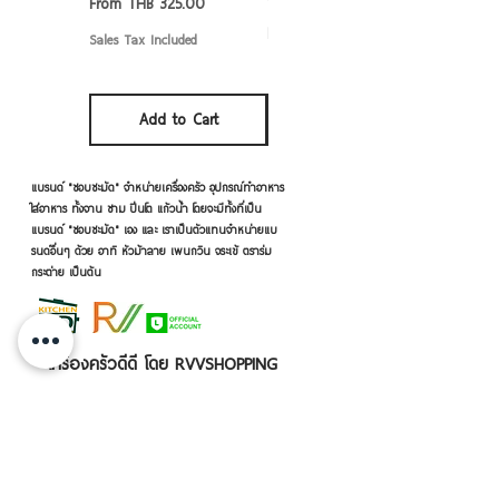
Sale Price
From
THB 325.00
Sale Price
From
THB 50.00
Sales Tax Included
Sales Tax Included
Add to Cart
Add to Cart
แบรนด์ "ชอบชะมัด" จำหน่ายเครื่องครัว อุปกรณ์ทำอาหาร
ใส่อาหาร ทั้งจาน ชาม ปิ่นโต แก้วน้ำ โดยจะมีทั้งที่เป็น
แบรนด์ "ชอบชะมัด" เอง และ เราเป็นตัวแทนจำหน่ายแบ
รนด์อื่นๆ ด้วย อาทิ หัวม้าลาย เพนกวิน จระเข้ ตราร่ม
กระต่าย เป็นต้น
เครื่องครัวดีดี โดย RVVSHOPPING
สินค้าฝากขายตามยี่ห้อ ปลีก-ส่ง Click เลย