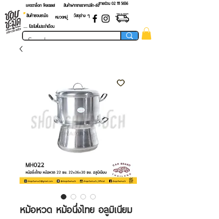
สายด่วน 02 ​111 5656
แคตตาล็อก โหลดเลย!
สินค้าฝากขายราคาปลีก-ส่ง
สินค้าชอบชะมัด
วัสดุต่าง ๆ
หมวดหมู่
.... โปรโมชั่นประจำเดือน
หม้อหวด หม้อนึ่งไทย อลูมิเนียม