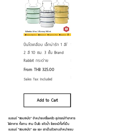
ปิ่นโตเคลือบ เล็กน่ารัก 1 สี/
ชามเคลือบ Enamel Food
2 สี 10 ซม. 3 ชั้น Brand
grade ลายดอก คละลาย
Rabbit กระต่าย
Rabbit กระต่าย ตั้งไฟได้
6/7/8/9 นิ้ว
Sale Price
From
THB 325.00
Sale Price
From
THB 50.00
Sales Tax Included
Sales Tax Included
Add to Cart
Add to Cart
แบรนด์ "ชอบชะมัด" จำหน่ายเครื่องครัว อุปกรณ์ทำอาหาร
ใส่อาหาร ทั้งจาน ชาม ปิ่นโต แก้วน้ำ โดยจะมีทั้งที่เป็น
แบรนด์ "ชอบชะมัด" เอง และ เราเป็นตัวแทนจำหน่ายแบ