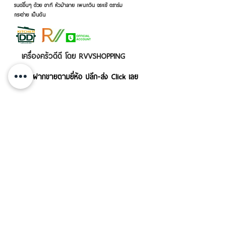
รนด์อื่นๆ ด้วย อาทิ หัวม้าลาย เพนกวิน จระเข้ ตราร่ม
กระต่าย เป็นต้น
เครื่องครัวดีดี โดย RVVSHOPPING
สินค้าฝากขายตามยี่ห้อ ปลีก-ส่ง Click เลย