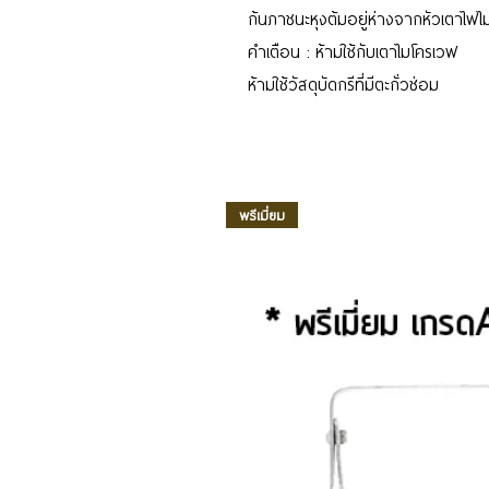
ก้นภาชนะหุงต้มอยู่ห่างจากหัวเตาไฟไ
คำเตือน : ห้ามใช้กับเตาไมโครเวฟ
ห้ามใช้วัสดุบัดกรีที่มีตะกั่วซ่อม
พรีเมี่ยม