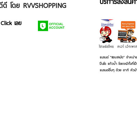
บริการส่งสินค
ัวดีดี โดย RVVSHOPPING
 Click เลย
แบรนด์ "ชอบชะมัด" จำหน่าย
ปิ่นโต แก้วน้ำ โดยจะมีทั้งท
แบรนด์อื่นๆ ด้วย อาทิ หัวม