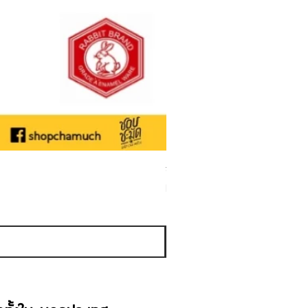
ชามเคลือบ Enamel Food grade ลายดอ
Sale Price
From
THB 50.00
Sales Tax Included