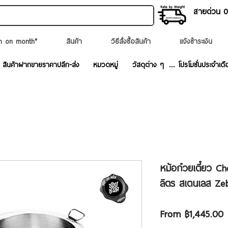
สายด่วน 02
n on month*
สินค้า
วิธีสั่งซื้อสินค้า
แจ้งชำระเงิน
สินค้าฝากขายราคาปลีก-ส่ง
หมวดหมู่
วัสดุต่าง ๆ
.... โปรโมชั่นประจำเดื
หม้อก๋วยเตี๋ยว C
ลิตร สเตนเลส Zeb
S
From
฿1,445.00