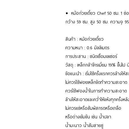
หม้อก๋วยเตี๋ยว Chef 50 ซม. 1 ช
กว้าง 59 ซม. สูง 50 ซม. ความจุ 9
สินค้า : หม้อก๋วยเตี๋ยว
ความหนา : 0.6 มิลลิเมตร
การประสาน : ชนิดเชื่อมเลเซอร์
วัสดุ : เหล็กกล้าโครเมี่ยม 19% ขึ้นไป 
ข้อแนะนำ : เริ่มใช้ครั้งแรกควรล้างให
ไม่ควรใช้ฝอยเหล็กขัดทำความสะอาด
ควรใช้ฟองน้ำในการทำความสะอาด
ล้างให้สะอาดและคว่ำให้แห้งทุกครั้งหลั
ไม่ควรแช่หรือสัมผัสกรดหรือเกลือ
หรือด่างเข้มข้น เช่น น้ำปลา
น้ำมะนาว น้ำส้มสายชู