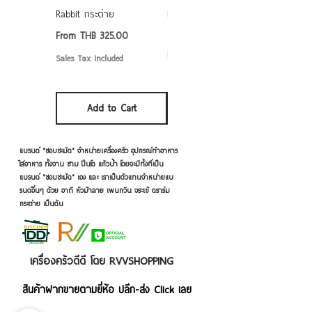
Rabbit กระต่าย
Rabbit กระต่าย ตั้งไฟได้
6/7/8/9 นิ้ว
Sale Price
From
THB 325.00
Sale Price
From
THB 50.00
Sales Tax Included
Sales Tax Included
Add to Cart
Add to Cart
แบรนด์ "ชอบชะมัด" จำหน่ายเครื่องครัว อุปกรณ์ทำอาหาร
ใส่อาหาร ทั้งจาน ชาม ปิ่นโต แก้วน้ำ โดยจะมีทั้งที่เป็น
แบรนด์ "ชอบชะมัด" เอง และ เราเป็นตัวแทนจำหน่ายแบ
รนด์อื่นๆ ด้วย อาทิ หัวม้าลาย เพนกวิน จระเข้ ตราร่ม
กระต่าย เป็นต้น
เครื่องครัวดีดี โดย RVVSHOPPING
สินค้าฝากขายตามยี่ห้อ ปลีก-ส่ง Click เลย