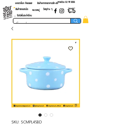
สายด่วน 02 ​111 5656
แคตตาล็อก โหลดเลย!
สินค้าฝากขายราคาปลีก-ส่ง
สินค้าชอบชะมัด
วัสดุต่าง ๆ
หมวดหมู่
.... โปรโมชั่นประจำเดือน
SKU: SCMPL45BD