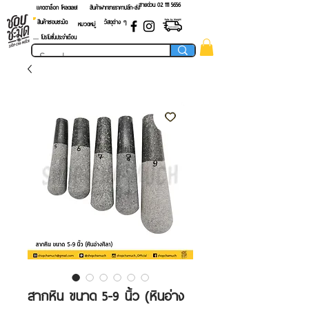
สายด่วน 02 ​111 5656
แคตตาล็อก โหลดเลย!
สินค้าฝากขายราคาปลีก-ส่ง
สินค้าชอบชะมัด
วัสดุต่าง ๆ
หมวดหมู่
.... โปรโมชั่นประจำเดือน
สากหิน ขนาด 5-9 นิ้ว (หินอ่าง