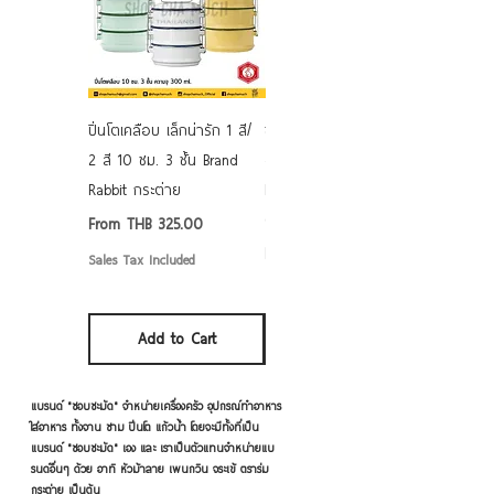
ปิ่นโตเคลือบ เล็กน่ารัก 1 สี/
ชามเคลือบ Enamel Food
2 สี 10 ซม. 3 ชั้น Brand
grade ลายดอก คละลาย
Rabbit กระต่าย
Rabbit กระต่าย ตั้งไฟได้
6/7/8/9 นิ้ว
Sale Price
From
THB 325.00
Sale Price
From
THB 50.00
Sales Tax Included
Sales Tax Included
Add to Cart
Add to Cart
แบรนด์ "ชอบชะมัด" จำหน่ายเครื่องครัว อุปกรณ์ทำอาหาร
ใส่อาหาร ทั้งจาน ชาม ปิ่นโต แก้วน้ำ โดยจะมีทั้งที่เป็น
แบรนด์ "ชอบชะมัด" เอง และ เราเป็นตัวแทนจำหน่ายแบ
รนด์อื่นๆ ด้วย อาทิ หัวม้าลาย เพนกวิน จระเข้ ตราร่ม
กระต่าย เป็นต้น