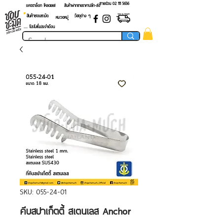
สายด่วน 02 ​111 5656
แคตตาล็อก โหลดเลย!
สินค้าฝากขายราคาปลีก-ส่ง
สินค้าชอบชะมัด
วัสดุต่าง ๆ
หมวดหมู่
.... โปรโมชั่นประจำเดือน
SKU: 055-24-01
คีบสปาเก็ตตี้ สเตนเลส Anchor