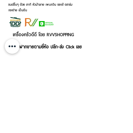
รนด์อื่นๆ ด้วย อาทิ หัวม้าลาย เพนกวิน จระเข้ ตราร่ม
กระต่าย เป็นต้น
เครื่องครัวดีดี โดย RVVSHOPPING
สินค้าฝากขายตามยี่ห้อ ปลีก-ส่ง Click เลย