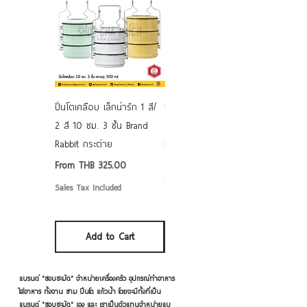
ปิ่นโตเคลือบ เล็กน่ารัก 1 สี/
ชามเคลือบ Enamel Food
2 สี 10 ซม. 3 ชั้น Brand
grade ลายดอก คละลาย
Rabbit กระต่าย
Rabbit กระต่าย ตั้งไฟได้
6/7/8/9 นิ้ว
Sale Price
From
THB 325.00
Sale Price
From
THB 50.00
Sales Tax Included
Sales Tax Included
Add to Cart
Add to Cart
แบรนด์ "ชอบชะมัด" จำหน่ายเครื่องครัว อุปกรณ์ทำอาหาร
ใส่อาหาร ทั้งจาน ชาม ปิ่นโต แก้วน้ำ โดยจะมีทั้งที่เป็น
แบรนด์ "ชอบชะมัด" เอง และ เราเป็นตัวแทนจำหน่ายแบ