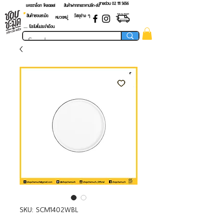
สายด่วน 02 ​111 5656
แคตตาล็อก โหลดเลย!
สินค้าฝากขายราคาปลีก-ส่ง
สินค้าชอบชะมัด
วัสดุต่าง ๆ
หมวดหมู่
.... โปรโมชั่นประจำเดือน
SKU: SCM1402WBL