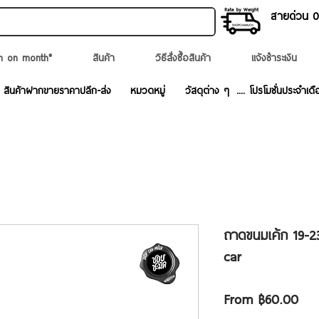
สายด่วน 02
n on month*
สินค้า
วิธีสั่งซื้อสินค้า
แจ้งชำระเงิน
สินค้าฝากขายราคาปลีก-ส่ง
หมวดหมู่
วัสดุต่าง ๆ
.... โปรโมชั่นประจำเดื
ถาดขนมเค้ก 19-23
car
Sal
From
฿60.00