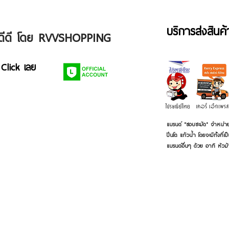
บริการส่งสินค
ัวดีดี โดย RVVSHOPPING
 Click เลย
แบรนด์ "ชอบชะมัด" จำหน่าย
ปิ่นโต แก้วน้ำ โดยจะมีทั้งท
แบรนด์อื่นๆ ด้วย อาทิ หัวม