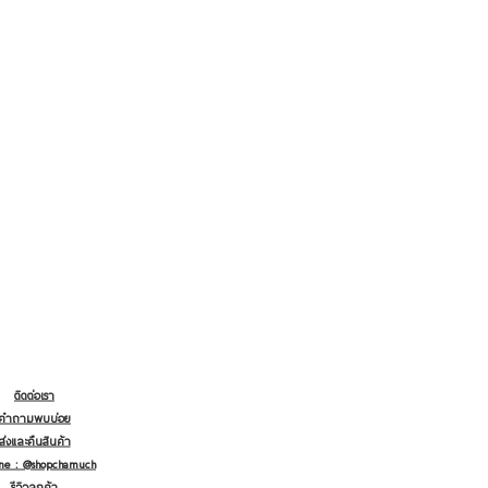
ติดต่อเรา
คำถามพบบ่อย
ส่งและคืนสินค้า
ine : @shopchamuch
รีวิวลูกค้า