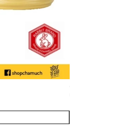
ชามเคลือบ Enamel Food grade ลายดอ
Sale Price
From
THB 50.00
Sales Tax Included