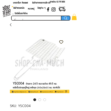
สายด่วน 02 ​111 5656
แคตตาล็อก โหลดเลย!
สินค้าฝากขายราคาปลีก-ส่ง
สินค้าชอบชะมัด
วัสดุต่าง ๆ
หมวดหมู่
.... โปรโมชั่นประจำเดือน
SKU: YSC004