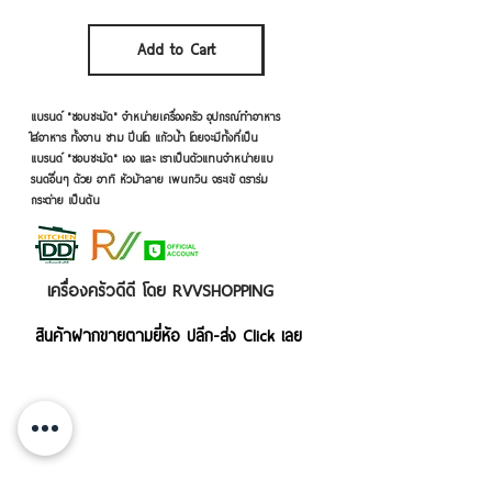
Sales Tax Included
Add to Cart
Add to Cart
แบรนด์ "ชอบชะมัด" จำหน่ายเครื่องครัว อุปกรณ์ทำอาหาร
ใส่อาหาร ทั้งจาน ชาม ปิ่นโต แก้วน้ำ โดยจะมีทั้งที่เป็น
แบรนด์ "ชอบชะมัด" เอง และ เราเป็นตัวแทนจำหน่ายแบ
รนด์อื่นๆ ด้วย อาทิ หัวม้าลาย เพนกวิน จระเข้ ตราร่ม
กระต่าย เป็นต้น
เครื่องครัวดีดี โดย RVVSHOPPING
สินค้าฝากขายตามยี่ห้อ ปลีก-ส่ง Click เลย