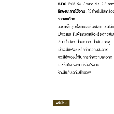
ขนาด
15x18 ซม. / wire dia. 2.2 mm
ลักษณะการใช้งาน :
ใช้สำหรับใส่เครื่
รายละเอียด
ลวดเหล็กชุบซิ้งค์แต่ละช่องใส่แก้วได้ไม่
ไม่ควรแช่ สัมผัสกรดเหลือหรือด่างเข้ม
เช่น น้ำปลา น้ำมะนาว น้ำส้มสายชู
ไม่ควรใช้ฝอยเหล้กทำความสะอาด
ควรใช้ฟองน้ำในการทำความสะอาด
และเช็ดให้แห้งทันทีหลังใช้งาน
ห้ามใช้กับเตาไมโครเวฟ
พรีเมี่ยม