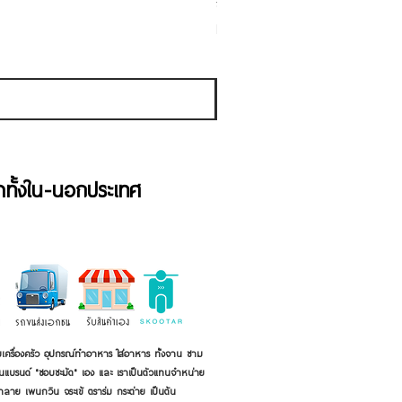
ชามเคลือบ Enamel Food grade ลายดอ
Sale Price
From
THB 50.00
Sales Tax Included
้าทั้งใน-นอกประเทศ
เครื่องครัว อุปกรณ์ทำอาหาร ใส่อาหาร ทั้งจาน ชาม
ี่เป็นแบรนด์ "ชอบชะมัด" เอง และ เราเป็นตัวแทนจำหน่าย
้าลาย เพนกวิน จระเข้ ตราร่ม กระต่าย เป็นต้น