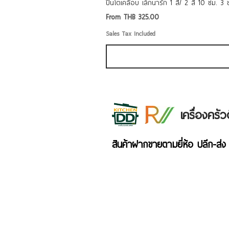
ปิ่นโตเคลือบ เล็กน่ารัก 1 สี/ 2 สี 10 ซม. 3
Sale Price
From
THB 325.00
Sales Tax Included
เครื่องคร
สินค้าฝากขายตามยี่ห้อ ปลีก-ส่ง