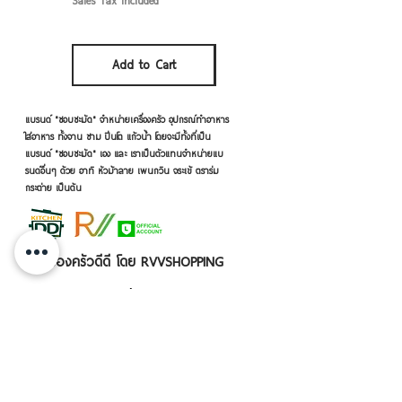
Sales Tax Included
Sales Tax Included
Add to Cart
Add to Cart
แบรนด์ "ชอบชะมัด" จำหน่ายเครื่องครัว อุปกรณ์ทำอาหาร
ใส่อาหาร ทั้งจาน ชาม ปิ่นโต แก้วน้ำ โดยจะมีทั้งที่เป็น
แบรนด์ "ชอบชะมัด" เอง และ เราเป็นตัวแทนจำหน่ายแบ
รนด์อื่นๆ ด้วย อาทิ หัวม้าลาย เพนกวิน จระเข้ ตราร่ม
กระต่าย เป็นต้น
เครื่องครัวดีดี โดย RVVSHOPPING
สินค้าฝากขายตามยี่ห้อ ปลีก-ส่ง Click เลย