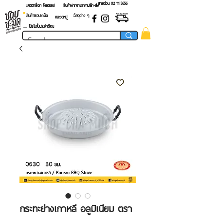
สายด่วน 02 ​111 5656
แคตตาล็อก โหลดเลย!
สินค้าฝากขายราคาปลีก-ส่ง
สินค้าชอบชะมัด
วัสดุต่าง ๆ
หมวดหมู่
.... โปรโมชั่นประจำเดือน
กระทะย่างเกาหลี อลูมิเนียม ตรา