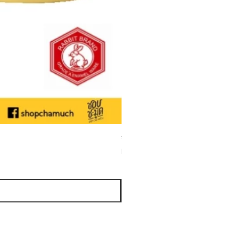
ชามเคลือบ Enamel Food grade ลายดอ
Sale Price
From
THB 50.00
Sales Tax Included