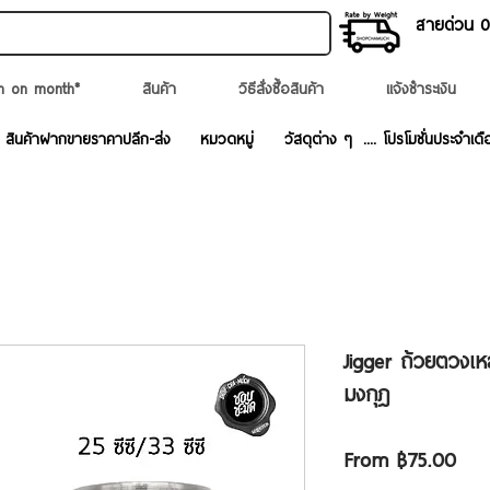
สายด่วน 02
n on month*
สินค้า
วิธีสั่งซื้อสินค้า
แจ้งชำระเงิน
สินค้าฝากขายราคาปลีก-ส่ง
หมวดหมู่
วัสดุต่าง ๆ
.... โปรโมชั่นประจำเดื
Jigger ถ้วยตวงเห
มงกุฎ
Sale
From
฿75.00