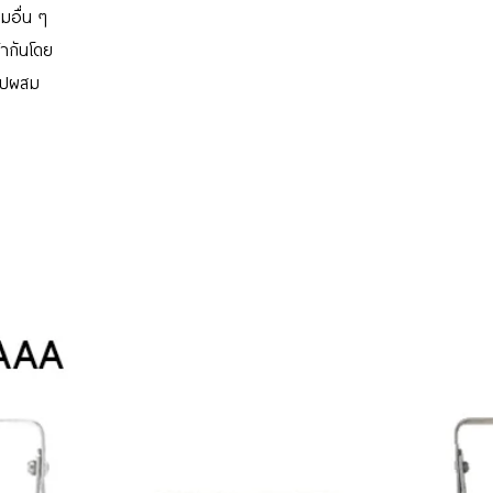
ื่มอื่น ๆ
้ากันโดย
าไปผสม