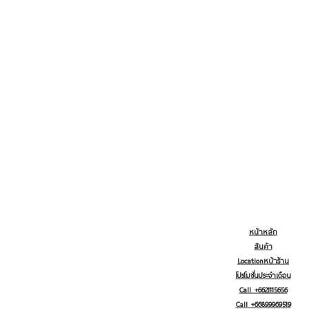
หน้าหลัก
สินค้า
Locationหน้าร้าน
โปรโมชั่นประจำเดือน
Call +6621115656
Call +66899969519