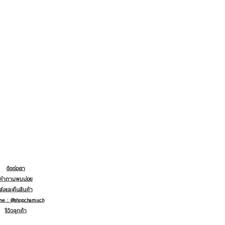
ติดต่อเรา
คำถามพบบ่อย
ส่งและคืนสินค้า
ine : @shopchamuch
รีวิวลูกค้า