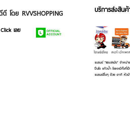
บริการส่งสินค
ัวดีดี โดย RVVSHOPPING
 Click เลย
แบรนด์ "ชอบชะมัด" จำหน่าย
ปิ่นโต แก้วน้ำ โดยจะมีทั้งท
แบรนด์อื่นๆ ด้วย อาทิ หัวม