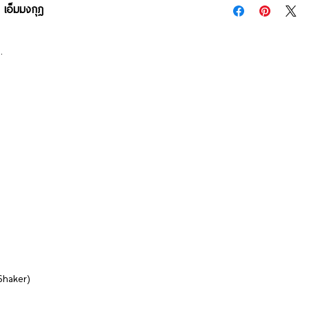
 เอ็มมงกุฎ
.
.
Shaker)