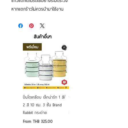
แก้วแตกได้โปรดใช้อย่างระมัดระวัง
หากแตกร้าวไม่ควรนำมาใช้งาน
สินค้าอื่นๆ
พรีเมี่ยม
ปิ่นโตเคลือบ เล็กน่ารัก 1 สี/
ชามเคลือบ Enamel Food
2 สี 10 ซม. 3 ชั้น Brand
grade ลายดอก คละลาย
Rabbit กระต่าย
Rabbit กระต่าย ตั้งไฟได้
6/7/8/9 นิ้ว
Sale Price
From
THB 325.00