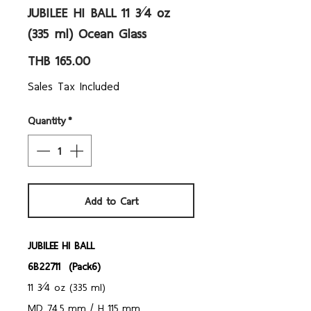
JUBILEE HI BALL 11 3⁄4 oz
(335 ml) Ocean Glass
Price
THB 165.00
Sales Tax Included
Quantity
*
Add to Cart
JUBILEE HI BALL
6B22711 (Pack6)
11 3⁄4 oz (335 ml)
MD 74.5 mm / H 115 mm