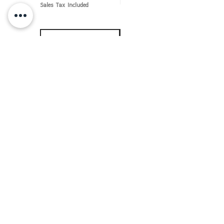
Sale Price
From
THB 50.00
Sales Tax Included
Sales Tax Included
Add to Cart
Add to Cart
แบรนด์ "ชอบชะมัด" จำหน่ายเครื่องครัว อุปกรณ์ทำอาหาร
ใส่อาหาร ทั้งจาน ชาม ปิ่นโต แก้วน้ำ โดยจะมีทั้งที่เป็น
แบรนด์ "ชอบชะมัด" เอง และ เราเป็นตัวแทนจำหน่ายแบ
รนด์อื่นๆ ด้วย อาทิ หัวม้าลาย เพนกวิน จระเข้ ตราร่ม
กระต่าย เป็นต้น
เครื่องครัวดีดี โดย RVVSHOPPING
สินค้าฝากขายตามยี่ห้อ ปลีก-ส่ง Click เลย