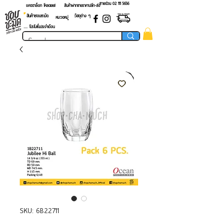
สายด่วน 02 ​111 5656
แคตตาล็อก โหลดเลย!
สินค้าฝากขายราคาปลีก-ส่ง
สินค้าชอบชะมัด
วัสดุต่าง ๆ
หมวดหมู่
.... โปรโมชั่นประจำเดือน
SKU: 6B22711