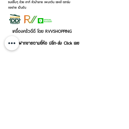
รนด์อื่นๆ ด้วย อาทิ หัวม้าลาย เพนกวิน จระเข้ ตราร่ม
กระต่าย เป็นต้น
เครื่องครัวดีดี โดย RVVSHOPPING
สินค้าฝากขายตามยี่ห้อ ปลีก-ส่ง Click เลย